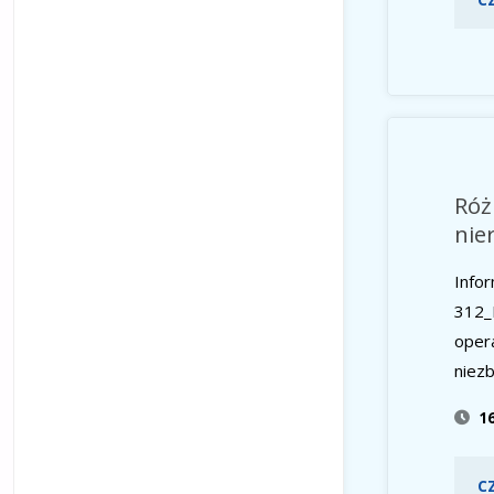
Róż
nie
Info
312_
oper
niez
1
C