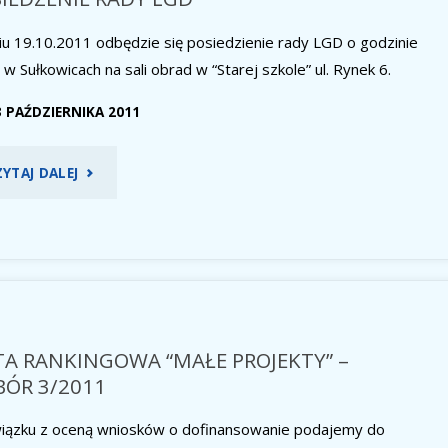
iu 19.10.2011 odbędzie się posiedzienie rady LGD o godzinie
w Sułkowicach na sali obrad w “Starej szkole” ul. Rynek 6.
3 PAŹDZIERNIKA 2011
"POSIEDZENIE
ZYTAJ DALEJ
RADY
LGD"
TA RANKINGOWA “MAŁE PROJEKTY” –
ÓR 3/2011
iązku z oceną wniosków o dofinansowanie podajemy do