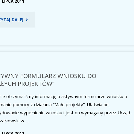
1 LIPCA 2011
"NOWA
ZYTAJ DALEJ
WERSJA
AKTYWNEGO
FORMULARZA
WNIOSKU
TYWNY FORMULARZ WNIOSKU DO
AŁYCH PROJEKTÓW”
DO
nie otrzymaliśmy informację o aktywnym formularzu wniosku o
“MAŁYCH
nanie pomocy z działania “Małe projekty”. Ułatwia on
PROJEKTÓW”"
ydowanie wypełnienie wniosku i jest on wymagany przez Urząd
załkowski w …
3 LIPCA 2011