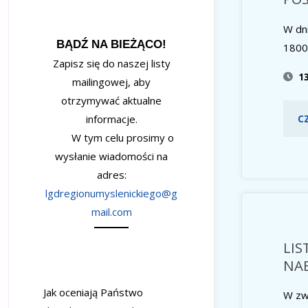
W dn
BĄDŹ NA BIEŻĄCO!
1800 
Zapisz się do naszej listy
1
mailingowej, aby
otrzymywać aktualne
informacje.
C
W tym celu prosimy o
wysłanie wiadomości na
adres:
lgdregionumyslenickiego@g
mail.com
LIS
NAB
Jak oceniają Państwo
W zw