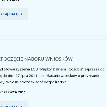
"AKTYWNY
ZYTAJ DALEJ
FORMULARZ
WNIOSKU
DO
“MAŁYCH
ZPOCZĘCIE NABORU WNIOSKÓW!
PROJEKTÓW”"
ąd Stowarzyszenia LGD “Między Dalinem i Gościbią” zaprasza od
aj do dnia 27 lipca 2011, do składania wniosków o przyznanie
cy. Wnioski należy składać bezpośrednio …
0 CZERWCA 2011
"ROZPOCZĘCIE
ZYTAJ DALEJ