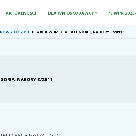
Przejdź
AKTUALNOŚCI
DLA WNIOSKODAWCY
PS WPR 2023
do
ONA
ROW 2007-2013
ARCHIWUM DLA KATEGORII „NABORY 3/2011"
WNA
treści
GORIA:
NABORY 3/2011
IEDZENIE RADY LGD