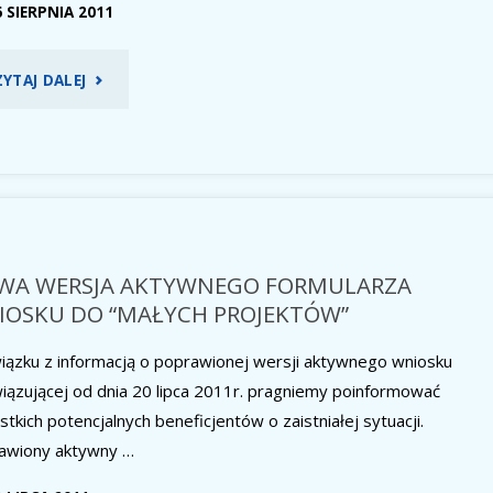
3/2011"
6 SIERPNIA 2011
"LISTA
ZYTAJ DALEJ
RANKINGOWA
“ODNOWA
WSI”
–
WA WERSJA AKTYWNEGO FORMULARZA
IOSKU DO “MAŁYCH PROJEKTÓW”
NABÓR
iązku z informacją o poprawionej wersji aktywnego wniosku
3/2011"
iązującej od dnia 20 lipca 2011r. pragniemy poinformować
tkich potencjalnych beneficjentów o zaistniałej sytuacji.
awiony aktywny …