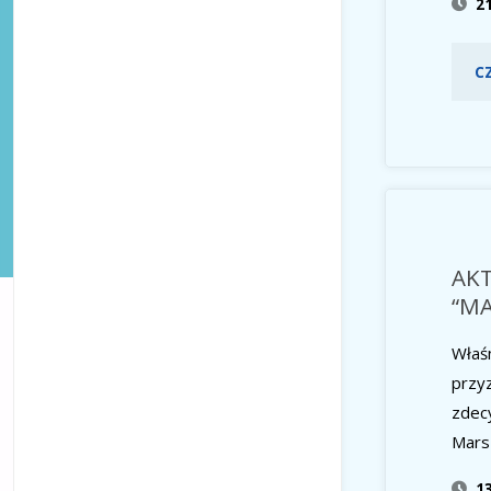
2
C
AK
“M
Właś
przyz
zdec
Mars
1