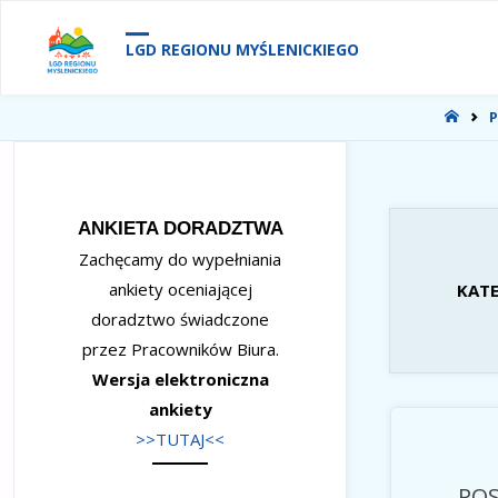
treści
LGD REGIONU MYŚLENICKIEGO
STR
P
GŁÓ
ANKIETA DORADZTWA
Zachęcamy do wypełniania
ankiety oceniającej
KATE
doradztwo świadczone
przez Pracowników Biura.
Wersja elektroniczna
ankiety
>>TUTAJ<<
POS