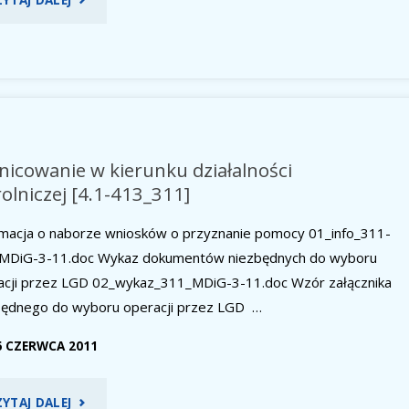
NABORU
WNIOSKÓW!"
nicowanie w kierunku działalności
rolniczej [4.1-413_311]
rmacja o naborze wniosków o przyznanie pomocy 01_info_311-
MDiG-3-11.doc Wykaz dokumentów niezbędnych do wyboru
acji przez LGD 02_wykaz_311_MDiG-3-11.doc Wzór załącznika
będnego do wyboru operacji przez LGD …
6 CZERWCA 2011
"RÓŻNICOWANIE
ZYTAJ DALEJ