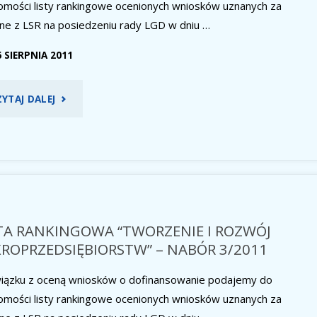
omości listy rankingowe ocenionych wniosków uznanych za
ne z LSR na posiedzeniu rady LGD w dniu …
6 SIERPNIA 2011
"LISTA
ZYTAJ DALEJ
RANKINGOWA
“MAŁE
PROJEKTY”
–
TA RANKINGOWA “TWORZENIE I ROZWÓJ
ROPRZEDSIĘBIORSTW” – NABÓR 3/2011
NABÓR
iązku z oceną wniosków o dofinansowanie podajemy do
3/2011"
omości listy rankingowe ocenionych wniosków uznanych za