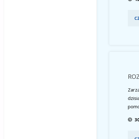
C
RO
Zarz
dzisi
pomo
3
C