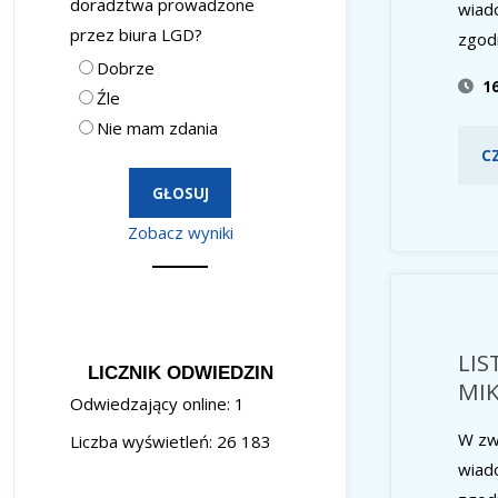
doradztwa prowadzone
wiad
przez biura LGD?
zgod
Dobrze
1
Źle
Nie mam zdania
C
Zobacz wyniki
LIS
LICZNIK ODWIEDZIN
MIK
Odwiedzający online:
1
W zw
Liczba wyświetleń:
26 183
wiad