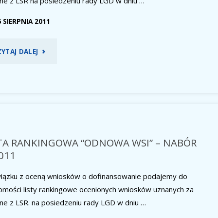
ne z LSR na posiedzeniu rady LGD w dniu …
6 SIERPNIA 2011
"LISTA
ZYTAJ DALEJ
RANKINGOWA
“TWORZENIE
I
ROZWÓJ
STA RANKINGOWA “ODNOWA WSI” – NABÓR
011
MIKROPRZEDSIĘBIORSTW”
iązku z oceną wniosków o dofinansowanie podajemy do
–
omości listy rankingowe ocenionych wniosków uznanych za
NABÓR
ne z LSR. na posiedzeniu rady LGD w dniu …