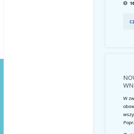
1
C
NO
WN
W zw
obow
wszys
Popr