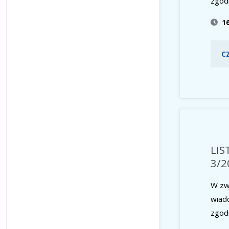
zgod
1
C
LI
3/2
W zw
wiad
zgod