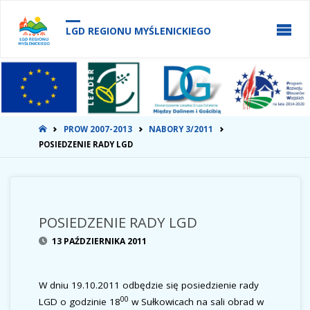
do
treści
LGD REGIONU MYŚLENICKIEGO
STRONA
PROW 2007-2013
NABORY 3/2011
GŁÓWNA
POSIEDZENIE RADY LGD
POSIEDZENIE RADY LGD
13 PAŹDZIERNIKA 2011
W dniu 19.10.2011 odbędzie się posiedzienie rady
00
LGD o godzinie 18
w Sułkowicach na sali obrad w