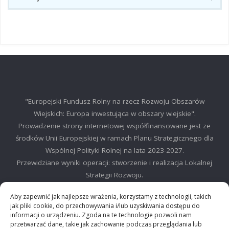
"Europejski Fundusz Rolny na rzecz Rozwoju Obszarów
Wiejskich: Europa inwestująca w obszary wiejskie".
Prowadzenie strony internetowej współfinansowane jest ze
środków Unii Europejskiej w ramach Planu Strategicznego dla
Wspólnej Polityki Rolnej na lata 2023-2027.
Przewidziane wyniki operacji: stworzenie i realizacja Lokalnej
Strategii Rozwoju.
©2025 LGD Regionu Myślenickiego
Aby zapewnić jak najlepsze wrażenia, korzystamy z technologii, takich
jak pliki cookie, do przechowywania i/lub uzyskiwania dostępu do
informacji o urządzeniu. Zgoda na te technologie pozwoli nam
przetwarzać dane, takie jak zachowanie podczas przeglądania lub