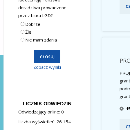
C
doradztwa prowadzone
przez biura LGD?
Dobrze
Źle
Nie mam zdania
PR
Zobacz wyniki
PRO
grant
podm
gran
LICZNIK ODWIEDZIN
1
Odwiedzający online:
0
Liczba wyświetleń:
26 154
C