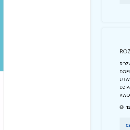
ROZ
ROZW
DOFI
UTWO
DZI
KWO
1
C