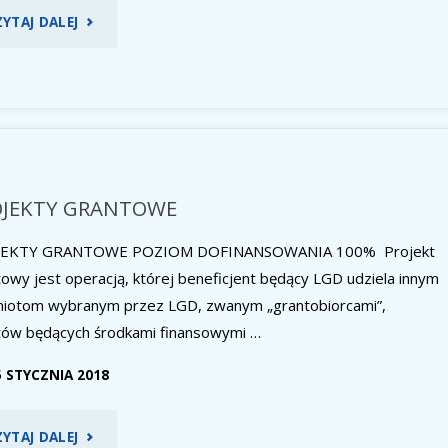
"PROJEKTY
ZYTAJ DALEJ
“DUŻE”
NIEKOMERCYJNE"
OJEKTY GRANTOWE
JEKTY GRANTOWE POZIOM DOFINANSOWANIA 100% Projekt
owy jest operacją, której beneficjent będący LGD udziela innym
iotom wybranym przez LGD, zwanym „grantobiorcami”,
tów będących środkami finansowymi …
5 STYCZNIA 2018
"PROJEKTY
ZYTAJ DALEJ