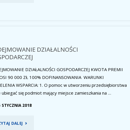
DZIAŁALNOŚCI
GOSPODARCZEJ"
DEJMOWANIE DZIAŁALNOŚCI
SPODARCZEJ
EJMOWANIE DZIAŁALNOŚCI GOSPODARCZEJ KWOTA PREMII
OSI 90 000 ZŁ 100% DOFINANSOWANIA WARUNKI
ELENIA WSPARCIA: 1. O pomoc w utworzeniu przedsiębiorstwa
 ubiegać się podmiot mający miejsce zamieszkania na …
5 STYCZNIA 2018
"PODEJMOWANIE
ZYTAJ DALEJ