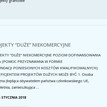
jekty grantowe
JEKTY “DUŻE” NIEKOMERCYJNE
JEKTY “DUŻE” NIEKOMERCYJNE POZIOM DOFINANSOWANIA
% (POMOC PRZYZNAWANA W FORMIE
UNDACJI PONIESIONYCH KOSZTÓW KWALIFIKOWALNYCH)
FICJENTEM PROJEKTÓW DUŻYCH MOŻE BYĆ: 1. Osoba
czna (będąca obywatelem państwa członkowskiego UE,
letnia, zamieszkująca …
5 STYCZNIA 2018