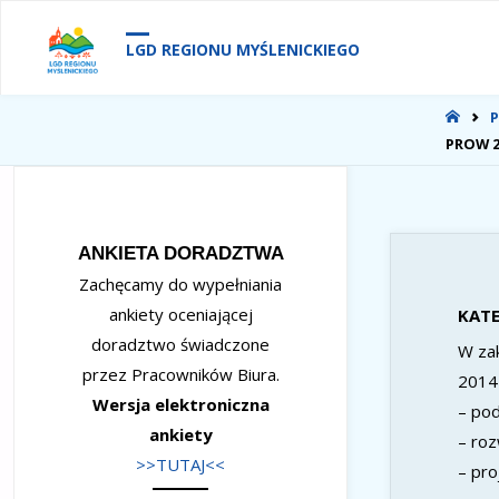
treści
LGD REGIONU MYŚLENICKIEGO
STR
P
GŁÓ
PROW 2
ANKIETA DORADZTWA
Zachęcamy do wypełniania
ankiety oceniającej
KATE
doradztwo świadczone
W zak
przez Pracowników Biura.
2014
Wersja elektroniczna
– pod
ankiety
– roz
>>TUTAJ<<
– pro