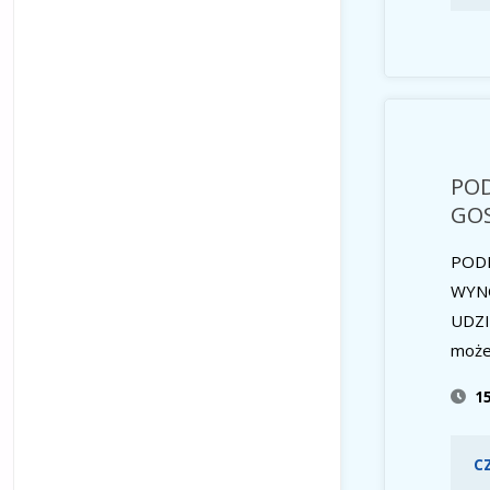
PO
GO
POD
WYN
UDZI
może
1
C