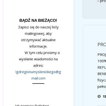
– pro
BĄDŹ NA BIEŻĄCO!
Zapisz się do naszej listy
mailingowej, aby
otrzymywać aktualne
PRO
informacje.
W tym celu prosimy o
PRO
wysłanie wiadomości na
100
adres:
REF
lgdregionumyslenickiego@g
BENE
mail.com
fizy
pełno
1
Jak oceniają Państwo