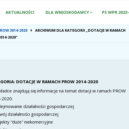
Przejdź
AKTUALNOŚCI
DLA WNIOSKODAWCY
PS WPR 2023
do
ONA
ROW 2014-2020
ARCHIWUM DLA KATEGORII „DOTACJE W RAMACH
WNA
014-2020"
treści
GORIA:
DOTACJE W RAMACH PROW 2014-2020
ładce znajdują się informacje na temat dotacji w ramach PROW
-2020:
ejmowanie działalności gospodarczej
wój działalności gospodarczej
jekty “duże” niekomercyjne