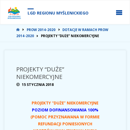
do
treści
LGD REGIONU MYŚLENICKIEGO
STRONA
PROW 2014-2020
DOTACJE W RAMACH PROW
GŁÓWNA
2014-2020
PROJEKTY “DUŻE” NIEKOMERCYJNE
PROJEKTY “DUŻE”
NIEKOMERCYJNE
15 STYCZNIA 2018
PROJEKTY “DUŻE” NIEKOMERCYJNE
POZIOM DOFINANSOWANIA 100%
(POMOC PRZYZNAWANA W FORMIE
REFUNDACJI PONIESIONYCH