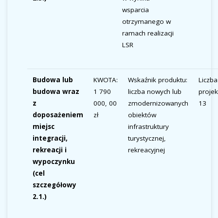
wsparcia
otrzymanego w
ramach realizacji
LSR
Budowa lub
KWOTA:
Wskaźnik produktu:
Liczba
budowa wraz
1 790
liczba nowych lub
projek
z
000, 00
zmodernizowanych
13
doposażeniem
zł
obiektów
miejsc
infrastruktury
integracji,
turystycznej,
rekreacji i
rekreacyjnej
wypoczynku
(cel
szczegółowy
2.1.)