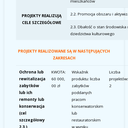
mieszkańców
2.2. Promocja obszaru i aktyw
PROJEKTY REALIZUJĄ
CELE SZCZEGÓŁOWE
2.3. Dbałość o stan środowisk
dziedzictwa kulturowego
PROJEKTY REALIZOWANE SĄ W NASTĘPUJĄCYCH
ZAKRESACH
Ochrona lub
KWOTA:
Wskaźnik
Liczba
rewitalizacja
60 000,
produktu: liczba
projektów:
zabytków
00 zł
zabytków
2
lub ich
poddanych
remonty lub
pracom
konserwacja
konserwatorskim
(cel
lub
szczegółowy
restauratorskim
2.3.)
w wyniku