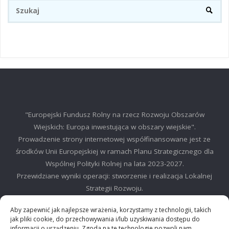
Sz
SZUKA
"Europejski Fundusz Rolny na rzecz Rozwoju Obszarów
Wiejskich: Europa inwestująca w obszary wiejskie".
Prowadzenie strony internetowej współfinansowane jest ze
środków Unii Europejskiej w ramach Planu Strategicznego dla
Wspólnej Polityki Rolnej na lata 2023-2027.
Przewidziane wyniki operacji: stworzenie i realizacja Lokalnej
Strategii Rozwoju.
©2025 LGD Regionu Myślenickiego
Aby zapewnić jak najlepsze wrażenia, korzystamy z technologii, takich
jak pliki cookie, do przechowywania i/lub uzyskiwania dostępu do
informacji o urządzeniu. Zgoda na te technologie pozwoli nam