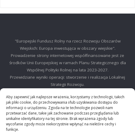
"Europejski Fundusz Rolny na rzecz Rozwoju Obszarów
Wiejskich: Europa inwestująca w obszary wiejskie".
Prowadzenie strony internetowej współfinansowane jest ze
środków Unii Europejskiej w ramach Planu Strategicznego dla
Wspólnej Polityki Rolnej na lata 2023-2027.
Przewidziane wyniki operacji: stworzenie i realizacja Lokalnej
Strategii Rozwoju.
©2025 LGD Regionu Myślenickiego
Aby zapewnić jak najlepsze wrażenia, korzystamy z technologii, takich
jak pliki cookie, do przechowywania i/lub uzyskiwania dostępu do
informacji o urządzeniu. Zgoda na te technologie pozwoli nam
przetwarzać dane, takie jak zachowanie podczas przeglądania lub
unikalne identyfikatory na tej stronie. Brak wyrażenia zgody lub
wycofanie zgody może niekorzystnie wpłynąć na niektóre cechy i
©2024 Stowarzyszenie Lokalna Grupa działania "Między Dalinem i
funkcje.
Gościbią"