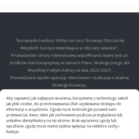
"Europejski Fundusz Rolny na rzecz Rozwoju Obszarów
Wiejskich: Europa inwestująca w obszary wiejskie".
Prowadzenie strony internetowej współfinansowane jest ze
środków Unii Europejskiej w ramach Planu Strategicznego dla
Wspólnej Polityki Rolnej na lata 2023-2027.
Przewidziane wyniki operacji: stworzenie i realizacja Lokalnej
Strategii Rozwoju.
©2025 LGD Regionu Myślenickiego
Aby zapewnić jak najlepsze wrażenia, korzystamy z technologii, takich
jak pliki cookie, do przechowywania i/lub uzyskiwania dostępu do
informacji o urządzeniu. Zgoda na te technologie pozwoli nam
przetwarzać dane, takie jak zachowanie podczas przeglądania lub
unikalne identyfikatory na tej stronie. Brak wyrażenia zgody lub
wycofanie zgody może niekorzystnie wpłynąć na niektóre cechy i
©2024 Stowarzyszenie Lokalna Grupa działania "Między Dalinem i
funkcje.
Gościbią"