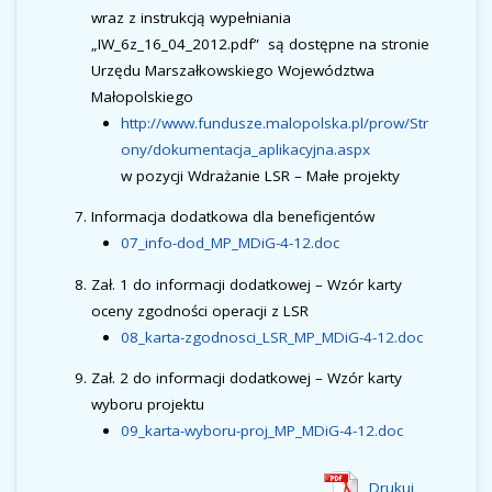
wraz z instrukcją wypełniania
„IW_6z_16_04_2012.pdf” są dostępne na stronie
Urzędu Marszałkowskiego Województwa
Małopolskiego
http://www.fundusze.malopolska.pl/prow/Str
ony/dokumentacja_aplikacyjna.aspx
w pozycji
Wdrażanie LSR – Małe projekty
Informacja dodatkowa dla beneficjentów
07_info-dod_MP_MDiG-4-12.doc
Zał. 1 do informacji dodatkowej – Wzór karty
oceny zgodności operacji z LSR
08_karta-zgodnosci_LSR_MP_MDiG-4-12.doc
Zał. 2 do informacji dodatkowej – Wzór karty
wyboru projektu
09_karta-wyboru-proj_MP_MDiG-4-12.doc
Drukuj