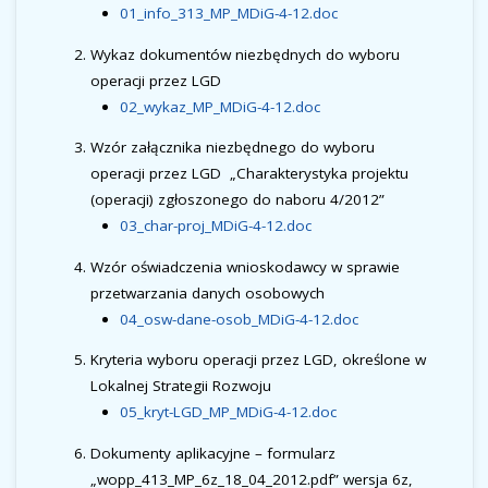
01_info_313_MP_MDiG-4-12.doc
Wykaz dokumentów niezbędnych do wyboru
operacji przez LGD
02_wykaz_MP_MDiG-4-12.doc
Wzór załącznika niezbędnego do wyboru
operacji przez LGD „Charakterystyka projektu
(operacji) zgłoszonego do naboru 4/2012”
03_char-proj_MDiG-4-12.doc
Wzór oświadczenia wnioskodawcy w sprawie
przetwarzania danych osobowych
04_osw-dane-osob_MDiG-4-12.doc
Kryteria wyboru operacji przez LGD, określone w
Lokalnej Strategii Rozwoju
05_kryt-LGD_MP_MDiG-4-12.doc
Dokumenty aplikacyjne – formularz
„wopp_413_MP_6z_18_04_2012.pdf” wersja 6z,