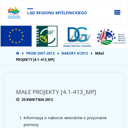
do
treści
LGD REGIONU MYŚLENICKIEGO
STRONA
PROW 2007-2013
NABORY 4/2012
MAŁE
GŁÓWNA
PROJEKTY [4.1-413_MP]
MAŁE PROJEKTY [4.1-413_MP]
25 KWIETNIA 2012
Informacja o naborze wniosków o przyznanie
pomocy