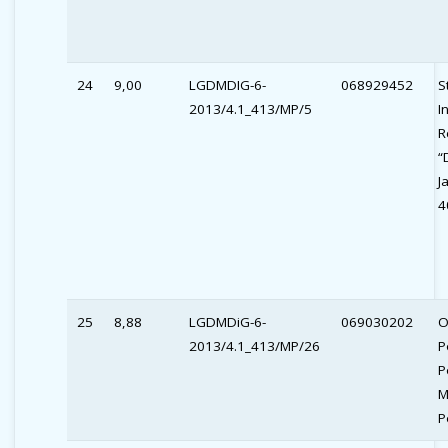
24
9,00
LGDMDIG-6-
068929452
S
2013/4.1_413/MP/5
I
R
“
J
4
25
8,88
LGDMDiG-6-
069030202
O
2013/4.1_413/MP/26
P
P
M
P