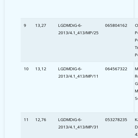
9
13,27
LGDMDiG-6-
065804162
O
2013/4.1_413/MP/25
P
P
T
P
10
13,12
LGDMDIG-6-
064567322
M
2013/4.1_413/MP/11
R
G
M
S
11
12,76
LGDMDiG-6-
053278235
K
2013/4.1_413/MP/31
D
4