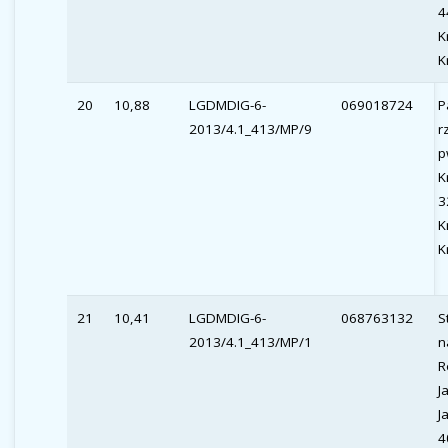
4
K
K
20
10,88
LGDMDIG-6-
069018724
P
2013/4.1_413/MP/9
r
p
K
3
K
K
21
10,41
LGDMDIG-6-
068763132
S
2013/4.1_413/MP/1
n
R
J
J
4