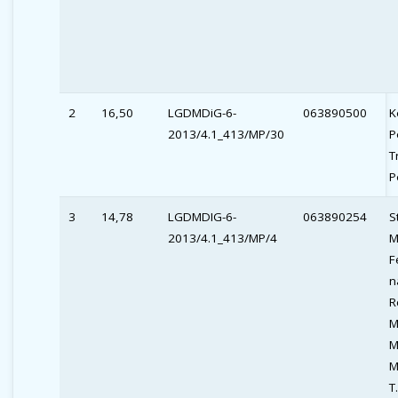
2
16,50
LGDMDiG-6-
063890500
K
2013/4.1_413/MP/30
P
T
P
3
14,78
LGDMDIG-6-
063890254
S
2013/4.1_413/MP/4
M
F
n
R
M
M
M
T