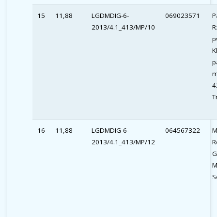
15
11,88
LGDMDIG-6-
069023571
P
2013/4.1_413/MP/10
R
p
K
p
m
4
T
16
11,88
LGDMDIG-6-
064567322
M
2013/4.1_413/MP/12
R
G
M
S