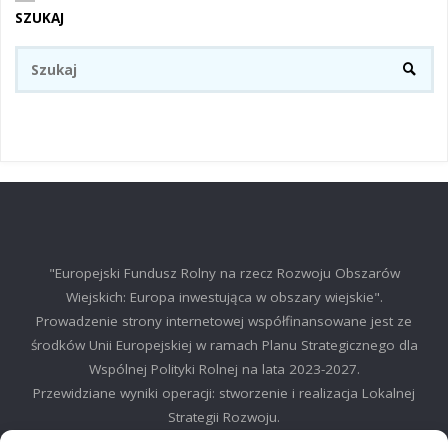
SZUKAJ
Sz
SZUKA
"Europejski Fundusz Rolny na rzecz Rozwoju Obszarów
Wiejskich: Europa inwestująca w obszary wiejskie".
Prowadzenie strony internetowej współfinansowane jest ze
środków Unii Europejskiej w ramach Planu Strategicznego dla
Wspólnej Polityki Rolnej na lata 2023-2027.
Przewidziane wyniki operacji: stworzenie i realizacja Lokalnej
Strategii Rozwoju.
©2025 LGD Regionu Myślenickiego