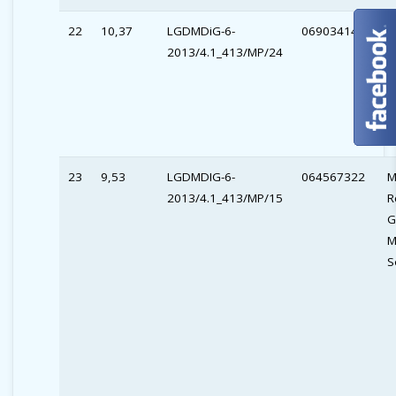
22
10,37
LGDMDiG-6-
069034142
S
2013/4.1_413/MP/24
“
Z
i
Ś
M
23
9,53
LGDMDIG-6-
064567322
M
2013/4.1_413/MP/15
R
G
M
S