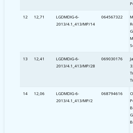
P
12
12,71
LGDMDIG-6-
064567322
M
2013/4.1_413/MP/14
R
G
M
S
13
12,41
LGDMDiG-6-
069030176
J
2013/4.1_413/MP/28
3
T
T
14
12,06
LGDMDIG-6-
068794616
O
2013/4.1_413/MP/2
P
B
G
B