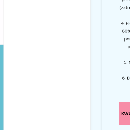
(zatr
4. P
80%
po
p
5. 
6. 
KWO