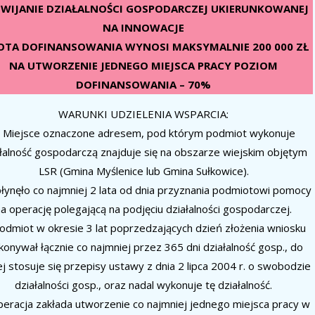
WIJANIE DZIAŁALNOŚCI GOSPODARCZEJ UKIERUNKOWANEJ
NA INNOWACJE
TA DOFINANSOWANIA WYNOSI MAKSYMALNIE 200 000 ZŁ
NA UTWORZENIE JEDNEGO MIEJSCA PRACY POZIOM
DOFINANSOWANIA – 70%
WARUNKI UDZIELENIA WSPARCIA:
. Miejsce oznaczone adresem, pod którym podmiot wykonuje
łalność gospodarczą znajduje się na obszarze wiejskim objętym
LSR (Gmina Myślenice lub Gmina Sułkowice).
płynęło co najmniej 2 lata od dnia przyznania podmiotowi pomocy
a operację polegającą na podjęciu działalności gospodarczej.
Podmiot w okresie 3 lat poprzedzających dzień złożenia wniosku
onywał łącznie co najmniej przez 365 dni działalność gosp., do
ej stosuje się przepisy ustawy z dnia 2 lipca 2004 r. o swobodzie
działalności gosp., oraz nadal wykonuje tę działalność.
peracja zakłada utworzenie co najmniej jednego miejsca pracy w