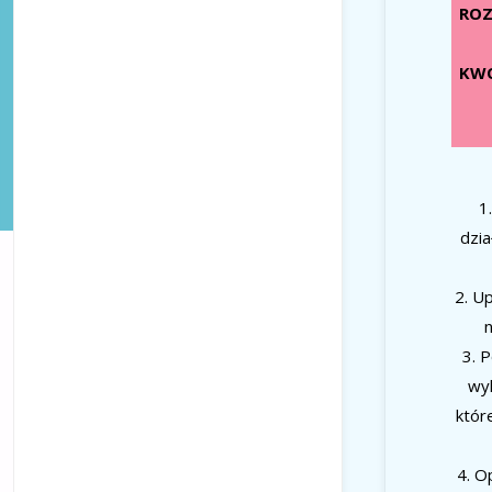
ROZ
KWO
1
dzia
2. U
n
3. 
wyk
któr
4. O