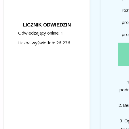
– roz
– pro
LICZNIK ODWIEDZIN
Odwiedzający online:
1
– pr
Liczba wyświetleń:
26 236
1
podm
2. Be
3. O
prz