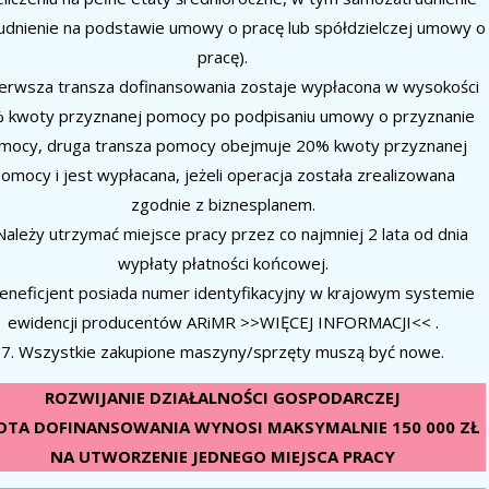
udnienie na podstawie umowy o pracę lub spółdzielczej umowy o
pracę).
ierwsza transza dofinansowania zostaje wypłacona w wysokości
 kwoty przyznanej pomocy po podpisaniu umowy o przyznanie
mocy, druga transza pomocy obejmuje 20% kwoty przyznanej
omocy i jest wypłacana, jeżeli operacja została zrealizowana
zgodnie z biznesplanem.
Należy utrzymać miejsce pracy przez co najmniej 2 lata od dnia
wypłaty płatności końcowej.
Beneficjent posiada numer identyfikacyjny w krajowym systemie
ewidencji producentów ARiMR >>WIĘCEJ INFORMACJI<< .
7. Wszystkie zakupione maszyny/sprzęty muszą być nowe.
ROZWIJANIE DZIAŁALNOŚCI GOSPODARCZEJ
TA DOFINANSOWANIA WYNOSI MAKSYMALNIE 150 000 ZŁ
NA UTWORZENIE JEDNEGO MIEJSCA PRACY