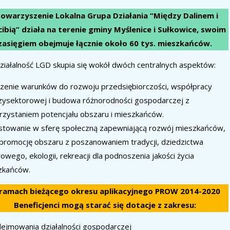
owarzyszenie Lokalna Grupa Działania “Między Dalinem i
ibią” działa na terenie gminy Myślenice i Sułkowice, swoim
zasięgiem obejmuje łącznie około 60 tys. mieszkańców.
ziałalność LGD skupia się wokół dwóch centralnych aspektów:
zenie warunków do rozwoju przedsiębiorczości, współpracy
zysektorowej i budowa różnorodności gospodarczej z
zystaniem potencjału obszaru i mieszkańców.
stowanie w sferę społeczną zapewniającą rozwój mieszkańców,
promocję obszaru z poszanowaniem tradycji, dziedzictwa
rowego, ekologii, rekreacji dla podnoszenia jakości życia
zkańców.
ramach bieżącego okresu aplikacyjnego PROW 2014-2020
Beneficjenci mogą starać się dotacje z zakresu:
ejmowania działalności gospodarczej