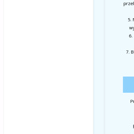
prze
5. 
wy
6.
7. 
P