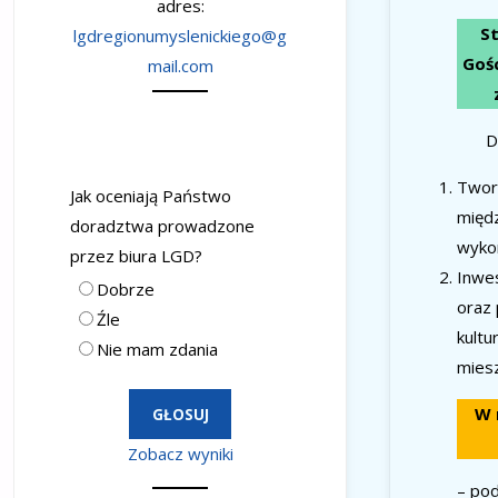
adres:
St
lgdregionumyslenickiego@g
Gośc
mail.com
D
Twor
Jak oceniają Państwo
międ
doradztwa prowadzone
wykor
przez biura LGD?
Inwe
Dobrze
oraz 
Źle
kultu
Nie mam zdania
mies
W 
Zobacz wyniki
– pod