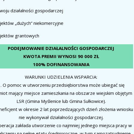
woju działalności gospodarczej
jektów „dużych” niekomercyjne
ojektów grantowych
PODEJMOWANIE DZIAŁALNOŚCI GOSPODARCZEJ
KWOTA PREMII WYNOSI 90 000 ZŁ
100% DOFINANSOWANIA
WARUNKI UDZIELENIA WSPARCIA:
. O pomoc w utworzeniu przedsiębiorstwa może ubiegać się
iot mający miejsce zamieszkania na obszarze wiejskim objętym
LSR (Gmina Myślenice lub Gmina Sułkowice).
neficjent w okresie 2 lat poprzedzających dzień złożenia wniosku
nie wykonywał działalności gospodarczej.
peracja zakłada utworzenie co najmniej jednego miejsca pracy w
eliczeniu na pełne etaty średnioroczne, w tym samozatrudnienie