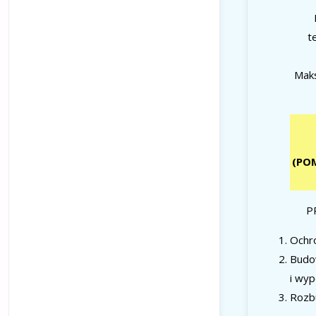
t
Maks
(PO
P
Ochro
Budow
i wy
Rozb