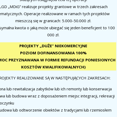
LGD „MDiG” realizuje projekty grantowe w trzech zakresach
ematycznych. Operacje realizowane w ramach tych projektów
mieszczą się w granicach: 5.000-50.000 zł.
ymalna kwota o jaką może ubiegać się jeden beneficjent to 100
000 zł.
PROJEKTY „DUŻE” NIEKOMERCYJNE
POZIOM DOFINANSOWANIA 100%
MOC PRZYZNAWANA W FORMIE REFUNDACJI PONIESIONYCH
KOSZTÓW KWALIFIKOWALNYCH)
ROJEKTY REALIZOWANE SĄ W NASTĘPUJĄCYCH ZAKRESACH:
na lub rewitalizacja zabytków lub ich remonty lub konserwacja
a lub budowa wraz z doposażeniem miejsc integracji, rekreacji
poczynku
udowa lub odtworzenie obiektów z tradycjami lub rzemiosłem