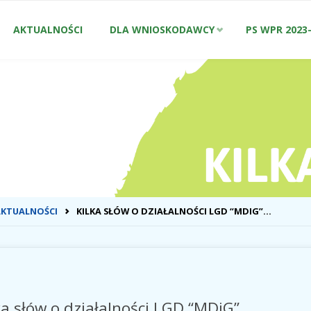
Przejdź
AKTUALNOŚCI
DLA WNIOSKODAWCY
PS WPR 2023
do
treści
ONA
AKTUALNOŚCI
KILKA SŁÓW O DZIAŁALNOŚCI LGD “MDIG”…
WNA
ka słów o działalności LGD “MDiG”…