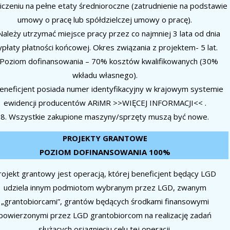
liczeniu na pełne etaty średnioroczne (zatrudnienie na podstawie
umowy o pracę lub spółdzielczej umowy o pracę).
Należy utrzymać miejsce pracy przez co najmniej 3 lata od dnia
płaty płatności końcowej. Okres związania z projektem- 5 lat.
 Poziom dofinansowania – 70% kosztów kwalifikowanych (30%
wkładu własnego).
Beneficjent posiada numer identyfikacyjny w krajowym systemie
ewidencji producentów ARiMR >>WIĘCEJ INFORMACJI<< .
8. Wszystkie zakupione maszyny/sprzęty muszą być nowe.
PROJEKTY GRANTOWE
POZIOM DOFINANSOWANIA 100%
rojekt grantowy jest operacją, której beneficjent będący LGD
udziela innym podmiotom wybranym przez LGD, zwanym
„grantobiorcami”, grantów będących środkami finansowymi
powierzonymi przez LGD grantobiorcom na realizację zadań
służących osiągnięciu celu tej operacji.