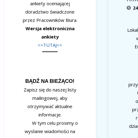
ankiety oceniającej
2
doradztwo świadczone
przez Pracowników Biura.
Wersja elektroniczna
Loka
ankiety
>>TUTAJ<<
E
BĄDŹ NA BIEŻĄCO!
przy
Zapisz się do naszej listy
mailingowej, aby
o
otrzymywać aktualne
pr
informacje.
r
W tym celu prosimy o
dzia
wysłanie wiadomości na