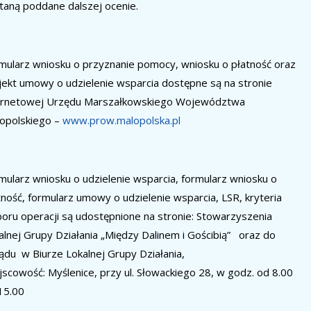
taną poddane dalszej ocenie.
mularz wniosku o przyznanie pomocy, wniosku o płatność oraz
jekt umowy o udzielenie wsparcia dostępne są na stronie
ernetowej Urzędu Marszałkowskiego Województwa
opolskiego –
www.prow.malopolska.pl
mularz wniosku o udzielenie wsparcia, formularz wniosku o
tność, formularz umowy o udzielenie wsparcia, LSR, kryteria
oru operacji są udostępnione na stronie: Stowarzyszenia
alnej Grupy Działania
„Między Dalinem i Gościbią”
oraz do
ądu w Biurze Lokalnej Grupy Działania,
jscowość:
Myślenice, przy ul. Słowackiego 28,
w godz.
od 8.00
15.00