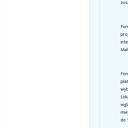
zos
For
pro
int
Mał
For
pła
wyb
Lok
wgl
mie
do 