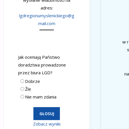
wysłanie wiadomości na
adres:
lgdregionumyslenickiego@g
mail.com
w r
s
Jak oceniają Państwo
doradztwa prowadzone
przez biura LGD?
na
Dobrze
Źle
Nie mam zdania
Zobacz wyniki