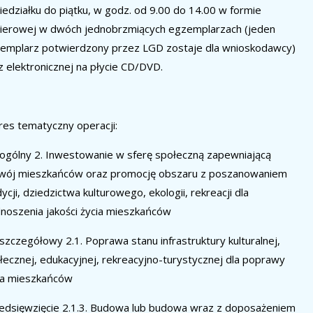
iedziałku do piątku,
w godz.
od 9.00 do 14.00
w formie
ierowej w dwóch jednobrzmiących egzemplarzach (jeden
emplarz potwierdzony przez LGD zostaje dla wnioskodawcy)
z elektronicznej na płycie CD/DVD.
res tematyczny operacji:
 ogólny 2.
Inwestowanie w sferę społeczną zapewniającą
wój mieszkańców oraz promocję obszaru z poszanowaniem
dycji, dziedzictwa kulturowego, ekologii, rekreacji dla
noszenia jakości życia mieszkańców
 szczegółowy
2.1.
Poprawa stanu infrastruktury kulturalnej,
łecznej, edukacyjnej, rekreacyjno-turystycznej dla poprawy
ia mieszkańców
edsięwzięcie 2.1.3.
Budowa lub budowa wraz z doposażeniem