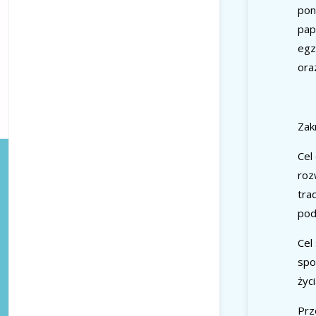
pon
pap
egz
ora
Zak
Cel
roz
tra
pod
Cel
spo
życ
Prz