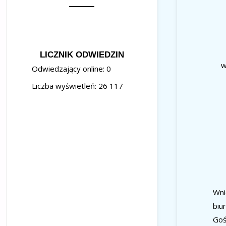
LICZNIK ODWIEDZIN
w
Odwiedzający online:
0
Liczba wyświetleń:
26 117
Wni
biu
Goś