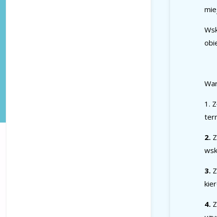
mie
Wsk
obi
War
1.
Z
ter
2.
Z
wsk
3.
Z
kie
4.
Z