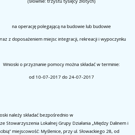
(słownie: trzystu tysięcy złotych)
na operację polegającą na
budowie lub budowie
raz z doposażeniem miejsc integracji, rekreacji i wypoczynku
Wnioski o przyznanie pomocy można składać w terminie:
od
10-07-2017
do
24-07-2017
oski należy składać
bezpośrednio
w
rze
Stowarzyszenia
Lokalnej Grupy Działania
„Między Dalinem i
cibią”
miejscowość:
Myślenice, przy ul. Słowackiego 28, od