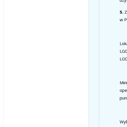
uzy
5.
Z
w P
Lok
LG
LGD
Min
ope
pun
Wyb