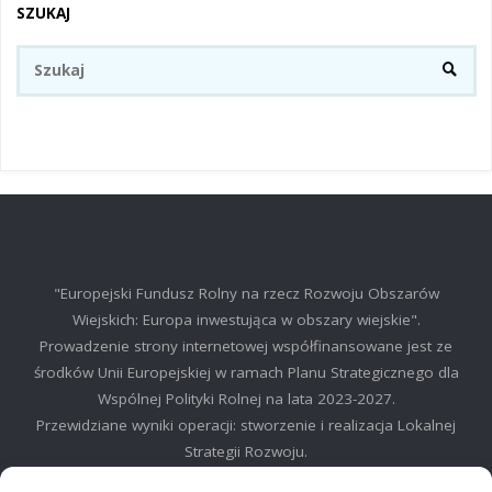
SZUKAJ
Sz
SZUKA
"Europejski Fundusz Rolny na rzecz Rozwoju Obszarów
Wiejskich: Europa inwestująca w obszary wiejskie".
Prowadzenie strony internetowej współfinansowane jest ze
środków Unii Europejskiej w ramach Planu Strategicznego dla
Wspólnej Polityki Rolnej na lata 2023-2027.
Przewidziane wyniki operacji: stworzenie i realizacja Lokalnej
Strategii Rozwoju.
©2025 LGD Regionu Myślenickiego