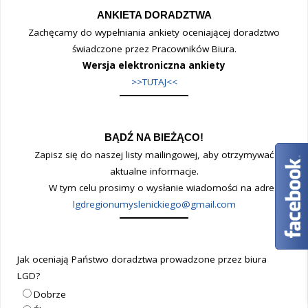
W
ANKIETA DORADZTWA
Zachęcamy do wypełniania ankiety oceniającej doradztwo
ZAKRESIE
świadczone przez Pracowników Biura.
OCHRONA
Wersja elektroniczna ankiety
>>TUTAJ<<
DZIEDZICTWA
KULTUROWEGO
BĄDŹ NA BIEŻĄCO!
LUB
Zapisz się do naszej listy mailingowej, aby otrzymywać
aktualne informacje.
PRZYRODNICZEGO
W tym celu prosimy o wysłanie wiadomości na adres:
POLSKIEJ
lgdregionumyslenickiego@gmail.com
WSI"
Jak oceniają Państwo doradztwa prowadzone przez biura
LGD?
Dobrze