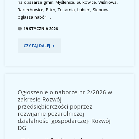
na obszarze gmin: Myślenice, Sułkowice, Wiśniowa,
DO
Raciechowice, Pcim, Tokarnia, Lubień, Siepraw
MAŁEJ
ogłasza nabór …
19 STYCZNIA 2026
INFRASTRUKTURY
PUBLICZNEJ"
"OGŁOSZENIE
CZYTAJ DALEJ
O
NABORZE
NR
Ogłoszenie o naborze nr 2/2026 w
3/2026
zakresie Rozwój
przedsiębiorczości poprzez
W
rozwijanie pozarolniczej
działalności gospodarczej- Rozwój
ZAKRESIE
DG
ROZWÓJ