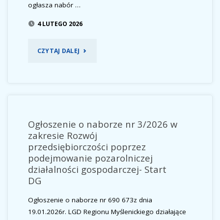
ogłasza nabór …
ZWIĘKSZENIE
4 LUTEGO 2026
LIMITU
"OGŁOSZENIE
CZYTAJ DALEJ
ŚRODKÓW"
O
NABORZE
NR
Ogłoszenie o naborze nr 3/2026 w
4/2026
zakresie Rozwój
przedsiębiorczości poprzez
W
podejmowanie pozarolniczej
działalności gospodarczej- Start
ZAKRESIE
DG
POPRAWA
Ogłoszenie o naborze nr 690 673z dnia
DOSTĘPU
19.01.2026r. LGD Regionu Myślenickiego działające