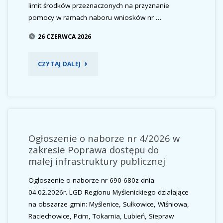
limit środków przeznaczonych na przyznanie
pomocy w ramach naboru wniosków nr …
26 CZERWCA 2026
"ZMIANA
CZYTAJ DALEJ
REGULAMINU
NABORU
WNIOSKÓW
Ogłoszenie o naborze nr 4/2026 w
NR
zakresie Poprawa dostępu do
małej infrastruktury publicznej
690
Ogłoszenie o naborze nr 690 680z dnia
660
04.02.2026r. LGD Regionu Myślenickiego działające
“ROZWÓJ
na obszarze gmin: Myślenice, Sułkowice, Wiśniowa,
Raciechowice, Pcim, Tokarnia, Lubień, Siepraw
DG”-