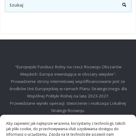
Sz
SZUKA
"Europejski Fundusz Rolny na rzecz Rozwoju Obszarów
Wiejskich: Europa inwestująca w obszary wiejskie".
Prowadzenie strony internetowej współfinansowane jest ze
środków Unii Europejskiej w ramach Planu Strategicznego dla
Wspólnej Polityki Rolnej na lata 2023-2027.
Przewidziane wyniki operacji: stworzenie i realizacja Lokalnej
Strategii Rozwoju.
©2025 LGD Regionu Myślenickiego
Aby zapewnić jak najlepsze wrażenia, korzystamy z technologii, takich
jak pliki cookie, do przechowywania i/lub uzyskiwania dostępu do
informacji o urządzeniu. Zgoda na te technologie pozwoli nam