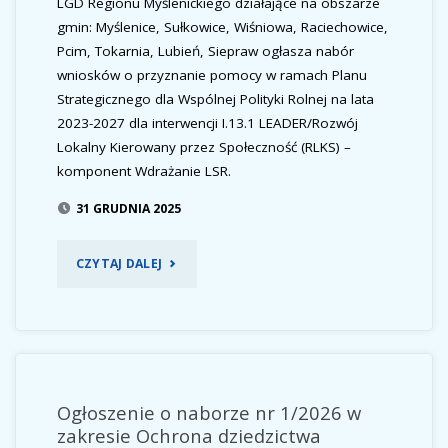
LGD Regionu Myślenickiego działające na obszarze
PRZEDSIĘBIORCZOŚCI
gmin: Myślenice, Sułkowice, Wiśniowa, Raciechowice,
Pcim, Tokarnia, Lubień, Siepraw ogłasza nabór
POPRZEZ
wniosków o przyznanie pomocy w ramach Planu
PODEJMOWANIE
Strategicznego dla Wspólnej Polityki Rolnej na lata
2023-2027 dla interwencji I.13.1 LEADER/Rozwój
POZAROLNICZEJ
Lokalny Kierowany przez Społeczność (RLKS) –
komponent Wdrażanie LSR.
DZIAŁALNOŚCI
31 GRUDNIA 2025
GOSPODARCZEJ-
START
"OGŁOSZENIE
CZYTAJ DALEJ
DG"
O
NABORZE
NR
Ogłoszenie o naborze nr 1/2026 w
2/2026
zakresie Ochrona dziedzictwa