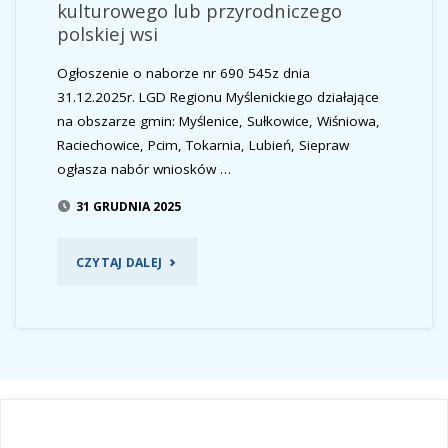
kulturowego lub przyrodniczego
W
polskiej wsi
ZAKRESIE
Ogłoszenie o naborze nr 690 545z dnia
ROZWÓJ
31.12.2025r. LGD Regionu Myślenickiego działające
na obszarze gmin: Myślenice, Sułkowice, Wiśniowa,
PRZEDSIĘBIORCZOŚCI
Raciechowice, Pcim, Tokarnia, Lubień, Siepraw
ogłasza nabór wniosków …
POPRZEZ
31 GRUDNIA 2025
ROZWIJANIE
POZAROLNICZEJ
"OGŁOSZENIE
CZYTAJ DALEJ
DZIAŁALNOŚCI
O
GOSPODARCZEJ-
NABORZE
ROZWÓJ
NR
DG"
1/2026