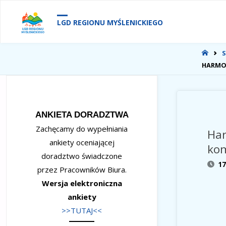
treści
LGD REGIONU MYŚLENICKIEGO
STR
GŁÓ
HARMON
ANKIETA DORADZTWA
Zachęcamy do wypełniania
Har
ankiety oceniającej
kom
doradztwo świadczone
17
przez Pracowników Biura.
Wersja elektroniczna
ankiety
>>TUTAJ<<