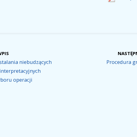
WPIS
NASTĘP
stalania niebudzących
Procedura g
interpretacyjnych
boru operacji