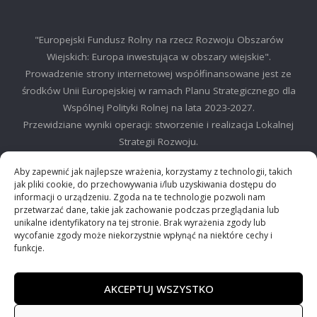
"Europejski Fundusz Rolny na rzecz Rozwoju Obszarów
Wiejskich: Europa inwestująca w obszary wiejskie".
Prowadzenie strony internetowej współfinansowane jest ze
środków Unii Europejskiej w ramach Planu Strategicznego dla
Wspólnej Polityki Rolnej na lata 2023-2027.
Przewidziane wyniki operacji: stworzenie i realizacja Lokalnej
Strategii Rozwoju.
©2025 LGD Regionu Myślenickiego
Aby zapewnić jak najlepsze wrażenia, korzystamy z technologii, takich
jak pliki cookie, do przechowywania i/lub uzyskiwania dostępu do
informacji o urządzeniu. Zgoda na te technologie pozwoli nam
przetwarzać dane, takie jak zachowanie podczas przeglądania lub
unikalne identyfikatory na tej stronie. Brak wyrażenia zgody lub
wycofanie zgody może niekorzystnie wpłynąć na niektóre cechy i
©2024 Stowarzyszenie Lokalna Grupa działania "Między Dalinem i
funkcje.
Gościbią"
AKCEPTUJ WSZYSTKO