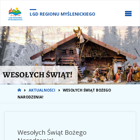
do
treści
LGD REGIONU MYŚLENICKIEGO
STRONA
AKTUALNOŚCI
WESOŁYCH ŚWIĄT BOŻEGO
GŁÓWNA
NARODZENIA!
Wesołych Świąt Bożego