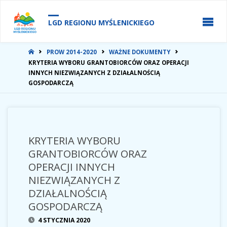
do
treści
LGD REGIONU MYŚLENICKIEGO
STRONA
PROW 2014-2020
WAŻNE DOKUMENTY
GŁÓWNA
KRYTERIA WYBORU GRANTOBIORCÓW ORAZ OPERACJI
INNYCH NIEZWIĄZANYCH Z DZIAŁALNOŚCIĄ
GOSPODARCZĄ
KRYTERIA WYBORU
GRANTOBIORCÓW ORAZ
OPERACJI INNYCH
NIEZWIĄZANYCH Z
DZIAŁALNOŚCIĄ
GOSPODARCZĄ
4 STYCZNIA 2020