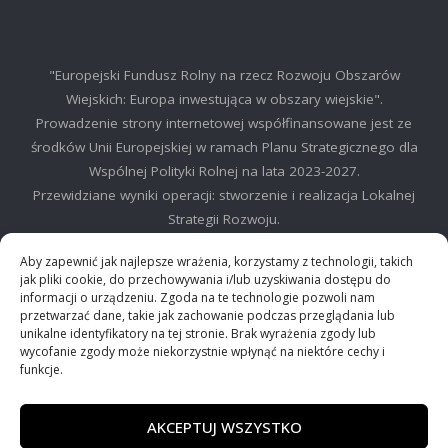
"Europejski Fundusz Rolny na rzecz Rozwoju Obszarów
Wiejskich: Europa inwestująca w obszary wiejskie".
Prowadzenie strony internetowej współfinansowane jest ze
środków Unii Europejskiej w ramach Planu Strategicznego dla
Wspólnej Polityki Rolnej na lata 2023-2027.
Przewidziane wyniki operacji: stworzenie i realizacja Lokalnej
Strategii Rozwoju.
©2025 LGD Regionu Myślenickiego
Aby zapewnić jak najlepsze wrażenia, korzystamy z technologii, takich
jak pliki cookie, do przechowywania i/lub uzyskiwania dostępu do
informacji o urządzeniu. Zgoda na te technologie pozwoli nam
przetwarzać dane, takie jak zachowanie podczas przeglądania lub
unikalne identyfikatory na tej stronie. Brak wyrażenia zgody lub
wycofanie zgody może niekorzystnie wpłynąć na niektóre cechy i
©2024 Stowarzyszenie Lokalna Grupa działania "Między Dalinem i
funkcje.
Gościbią"
AKCEPTUJ WSZYSTKO