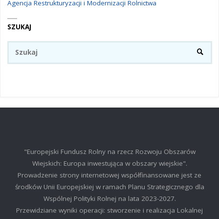
Agencja Restrukturyzacji i Modernizacji Rolnictwa
SZUKAJ
Sz
SZUKA
"Europejski Fundusz Rolny na rzecz Rozwoju Obszarów
Wiejskich: Europa inwestująca w obszary wiejskie".
Prowadzenie strony internetowej współfinansowane jest ze
środków Unii Europejskiej w ramach Planu Strategicznego dla
Wspólnej Polityki Rolnej na lata 2023-2027.
Przewidziane wyniki operacji: stworzenie i realizacja Lokalnej