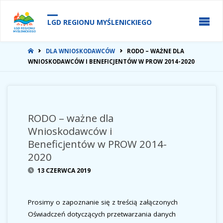
do
treści
LGD REGIONU MYŚLENICKIEGO
STRONA
DLA WNIOSKODAWCÓW
RODO – WAŻNE DLA
GŁÓWNA
WNIOSKODAWCÓW I BENEFICJENTÓW W PROW 2014-2020
RODO – ważne dla
Wnioskodawców i
Beneficjentów w PROW 2014-
2020
13 CZERWCA 2019
Prosimy o zapoznanie się z treścią załączonych
Oświadczeń dotyczących przetwarzania danych