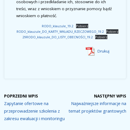
osobowych i przedkładanie ich, stosownie do ich
treści, wraz z wnioskiem o przyznanie pomocy bądź
wnioskiem o płatność.
RODO_klauzule_19.2
Pobierz
RODO_klauzule_DO_KARTY_WKŁADU_RZECZOWEGO_19.2
Pobierz
29RODO_klauzule_DO_LISTY_OBECNOŚCI_19.2
Pobierz
Drukuj
POPRZEDNI WPIS
NASTĘPNY WPIS
Zapytanie ofertowe na
Najważniejsze informacje na
przeprowadzenie szkolenia z
temat projektów grantowych
zakresu ewaluacji i monitoringu