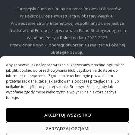
"Europejski Fundusz Rolny na rzecz Rozwoju Obszarów
Wiejskich: Europa inwestująca w obszary wiejskie".
Prowadzenie strony internetowej współfinansowane jest ze
środków Unii Europejskiej w ramach Planu Strategicznego dla
Wspólnej Polityki Rolnej na lata 2023-2027.
Przewidziane wyniki operacji: stworzenie i realizacja Lokalnej
Strategii Rozwoju.
©2025 LGD Regionu Myślenickiego
Aby zapewnić jak najlepsze wrażenia, korzystamy z technologii, takich
jak pliki cookie, do przechowywania i/lub uzyskiwania dostępu do
informacji o urządzeniu. Zgoda na te technologie pozwoli nam
przetwarzać dane, takie jak zachowanie podczas przeglądania lub
unikalne identyfikatory na tej stronie. Brak wyrażenia zgody lub
wycofanie zgody może niekorzystnie wpłynąć na niektóre cechy i
©2024 Stowarzyszenie Lokalna Grupa działania "Między Dalinem i
funkcje.
Gościbią"
AKCEPTUJ WSZYSTKO
ZARZĄDZAJ OPCJAMI