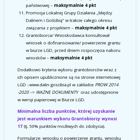
państwowej –
maksymalnie 4 pkt
Promocja Lokalnej Grupy Działania „Między
Dalinem i Gościbią” w trakcie całego okresu
związania z projektem –
maksymalnie 4 pkt
Grantobiorca/ Wnioskodawca konsultował
wniosek o dofinansowanie/ powierzenie grantu
w biurze LGD, przed dniem rozpoczęcia naboru
wniosków –
maksymalnie 4 pkt
Dodatkowo kryteria wyboru grantobiorców wraz z
ich opisem upublicznione są na stronie internetowej
LGD –www.dalin-goscibia.pl w zakładce
PROW 2014
-2020
–>
WAŻNE DOKUMENTY
oraz udostępnione
w wersji papierowej w Biurze LGD.
Minimalna liczba punktów, której uzyskanie
jest warunkiem wyboru Grantobiorcy wynosi
17
(tj. 50% punktów możliwych do zdobycia).
Formularze: wniosku o powierzenie grantu, wniosku