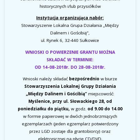
historycznych i/lub przysiółków
Instytucja organizująca nabór:
Stowarzyszenie Lokalna Grupa Działania „Między
Dalinem i Gościbią”,
ul. Rynek 6, 32-440 Sułkowice
WNIOSKI O POWIERZENIE GRANTU MOŻNA
SKŁADAĆ W TERMINIE:
OD 14-08-2018r. DO 28-08-2018r.
Wnioski należy składać
bezpośrednio
w biurze
Stowarzyszenia
Lokalnej Grupy Działania
„Między Dalinem i Gościbią”
miejscowość:
Myślenice, przy ul. Słowackiego 28, od
poniedziałku do piątku,
w godz.
od 9.00 do 14.00
w formie papierowej w dwóch jednobrzmiących
egzemplarzach (jeden egzemplarz potwierdzony
przez LGD zostaje dla grantobiorcy) oraz
elektronicznej na płycie CD/DVD.