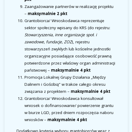
Zaangażowanie partnerów w realizację projektu
–
maksymalnie 2 pkt
Grantobiorca/ Wnioskodawca reprezentuje
sektor społeczny wpisany do KRS (do rejestru:
Stowarzyszenia, inne organizacje społ. i
zawodowe, fundacje, ZOZ
), rejestru
stowarzyszeń zwykłych lub kościelne jednostki
organizacyjne posiadające osobowość prawną
potwierdzone przez właściwy organ administracji
państwowej –
maksymalnie 4 pkt
Promocja Lokalnej Grupy Działania „Między
Dalinem i Gościbią” w trakcie całego okresu
związania z projektem –
maksymalnie 4 pkt
Grantobiorca/ Wnioskodawca konsultował
wniosek o dofinansowanie/ powierzenie grantu
w biurze LGD, przed dniem rozpoczęcia naboru
wniosków –
maksymalnie 4 pkt
Dodatkowo kryteria wyboru grantobiorców wraz z