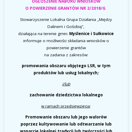
OGŁOSZENIE NABORU WNIOSKÓW
O POWIERZENIE GRANTÓW NR 2/2018/G
Stowarzyszenie Lokalna Grupa Działania „Między
Dalinem i Gościbią”,
działająca na terenie gmin:
Myślenice i Sułkowice
informuje o możliwości składania wniosków o
powierzenie grantów
na zadania z zakresów:
promowania obszaru objętego LSR, w tym
produktów lub usług lokalnych
;
i/lub
zachowanie dziedzictwa lokalnego
w ramach przedsięwzięcia
:
Promowanie obszaru lub jego walorów
poprzez kultywowanie lub odtwarzanie lub
wsparcie lokalnej tradycji lub twórczości lub