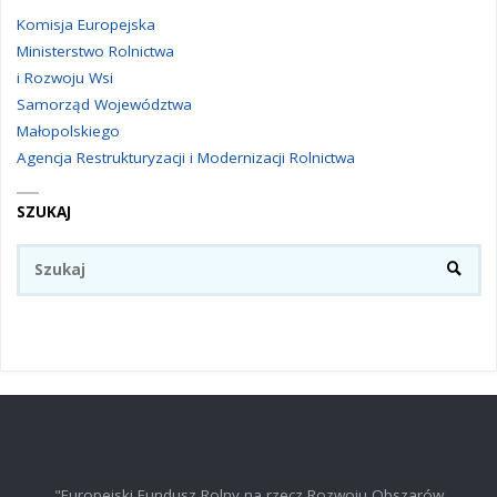
Komisja Europejska
Ministerstwo Rolnictwa
i Rozwoju Wsi
Samorząd Województwa
Małopolskiego
Agencja Restrukturyzacji i Modernizacji Rolnictwa
SZUKAJ
Sz
SZUKA
"Europejski Fundusz Rolny na rzecz Rozwoju Obszarów