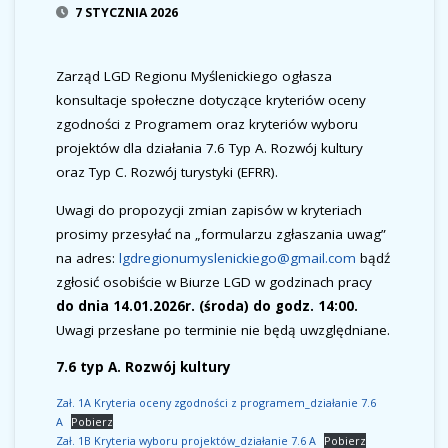
7 STYCZNIA 2026
Zarząd LGD Regionu Myślenickiego ogłasza
konsultacje społeczne dotyczące kryteriów oceny
zgodności z Programem oraz kryteriów wyboru
projektów dla działania 7.6 Typ A. Rozwój kultury
oraz Typ C. Rozwój turystyki (EFRR).
Uwagi do propozycji zmian zapisów w kryteriach
prosimy przesyłać na „formularzu zgłaszania uwag”
na adres:
lgdregionumyslenickiego@gmail.com
bądź
zgłosić osobiście w Biurze LGD w godzinach pracy
do dnia 14.01.2026r. (środa) do godz. 14:00.
Uwagi przesłane po terminie nie będą uwzględniane.
7.6 typ A. Rozwój kultury
Zał. 1A Kryteria oceny zgodności z programem_działanie 7.6
A
Pobierz
Zał. 1B Kryteria wyboru projektów_działanie 7.6 A
Pobierz