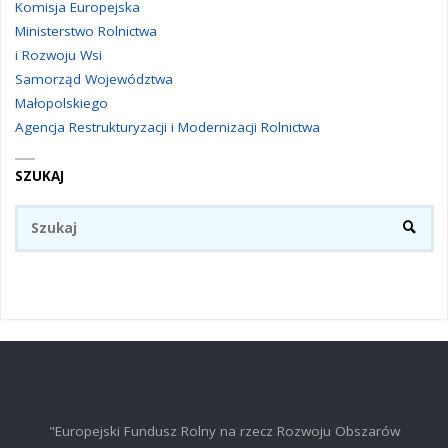
Komisja Europejska
Ministerstwo Rolnictwa
i Rozwoju Wsi
Samorząd Województwa
Małopolskiego
Agencja Restrukturyzacji i Modernizacji Rolnictwa
SZUKAJ
Sz
SZUKA
"Europejski Fundusz Rolny na rzecz Rozwoju Obszarów