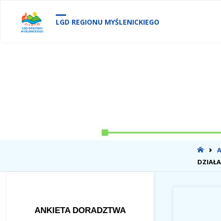
treści
LGD REGIONU MYŚLENICKIEGO
STR
GŁÓ
DZIAŁA
ANKIETA DORADZTWA