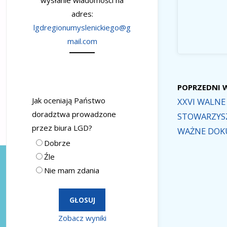
wysłanie wiadomości na
adres:
lgdregionumyslenickiego@g
mail.com
POPRZEDNI 
Jak oceniają Państwo
XXVI WALNE
doradztwa prowadzone
STOWARZYSZ
przez biura LGD?
WAŻNE DOK
Dobrze
Źle
Nie mam zdania
Zobacz wyniki