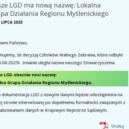
ze LGD ma nową nazwę: Lokalna
pa Działania Regionu Myślenickiego
 LIPCA 2025
owni Państwo,
mujemy, że decyzją Członków Walnego Zebrania, które odbyło
5.06.2025r. zmianie uległa nazwa naszego Stowarzyszenia.
e LGD obecnie nosi nazwę:
lna Grupa Działania Regionu Myślenickiego.
a dokumentacja LGD z nowymi danymi będzie udostępniona na
j stronie internetowej po dopełnieniu formalności związanych z
ualizowaniem danych w Krajowym Rejestrze Sądowym.
Drukuj