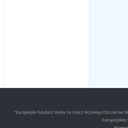
"Europejski Fundusz Rolny na rzecz Rozwoju Obszarów Wie
Europejskiej 
Przewid