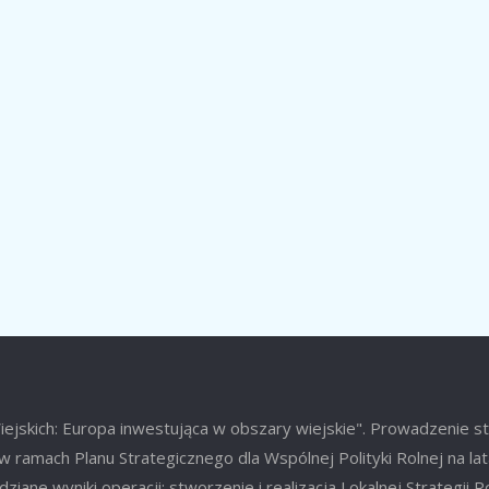
jskich: Europa inwestująca w obszary wiejskie". Prowadzenie s
w ramach Planu Strategicznego dla Wspólnej Polityki Rolnej na l
ziane wyniki operacji: stworzenie i realizacja Lokalnej Strategii 