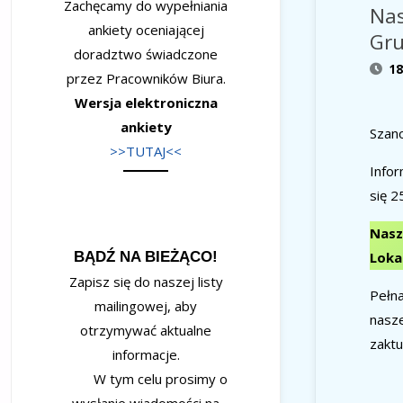
Zachęcamy do wypełniania
Nas
ankiety oceniającej
Gru
doradztwo świadczone
18
przez Pracowników Biura.
Wersja elektroniczna
ankiety
Szan
>>TUTAJ<<
Infor
się 2
Nasz
Loka
BĄDŹ NA BIEŻĄCO!
Zapisz się do naszej listy
Pełn
mailingowej, aby
nasze
otrzymywać aktualne
zakt
informacje.
W tym celu prosimy o