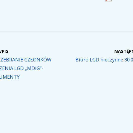
WPIS
NASTĘP
 ZEBRANIE CZŁONKÓW
Biuro LGD nieczynne 30.0
ENIA LGD „MDiG”-
UMENTY