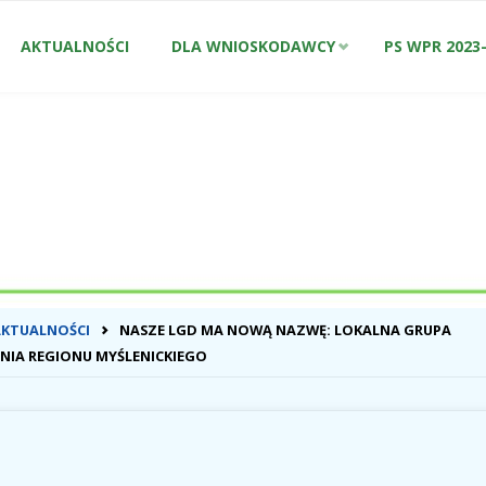
Przejdź
AKTUALNOŚCI
DLA WNIOSKODAWCY
PS WPR 2023
do
treści
ONA
AKTUALNOŚCI
NASZE LGD MA NOWĄ NAZWĘ: LOKALNA GRUPA
WNA
NIA REGIONU MYŚLENICKIEGO