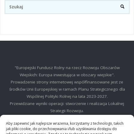
Sz
SZUKA
"Europejski Fundusz Rolny na rzecz Rozwoju Obszarów
Wiejskich: Europa inwestująca w obszary wiejskie".
Prowadzenie strony internetowej współfinansowane jest ze
środków Unii Europejskiej w ramach Planu Strategicznego dla
Wspólnej Polityki Rolnej na lata 2023-2027.
Przewidziane wyniki operacji: stworzenie i realizacja Lokalnej
Strategii Rozwoju.
©2025 LGD Regionu Myślenickiego
Aby zapewnić jak najlepsze wrażenia, korzystamy z technologii, takich
jak pliki cookie, do przechowywania i/lub uzyskiwania dostępu do