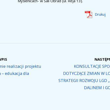
Myślenicach- w Sali Obrad (ul. Reja 13).
Drukuj
WPIS
NASTĘP
e realizacji projektu
KONSULTACJE SPO
 – edukacja dla
DOTYCZĄCE ZMIAN W L
STRATEGII ROZWOJU LGD 
DALINEM I GO