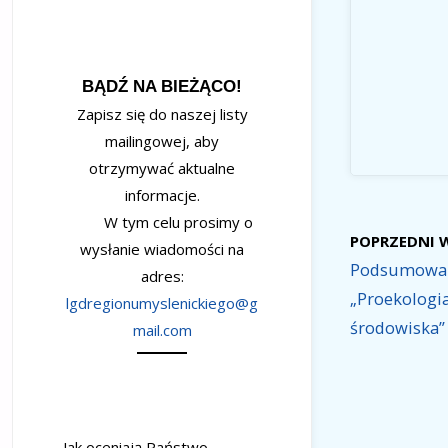
BĄDŹ NA BIEŻĄCO!
Zapisz się do naszej listy
mailingowej, aby
otrzymywać aktualne
informacje.
W tym celu prosimy o
POPRZEDNI 
wysłanie wiadomości na
Podsumowani
adres:
„Proekologia
lgdregionumyslenickiego@g
środowiska”
mail.com
Jak oceniają Państwo