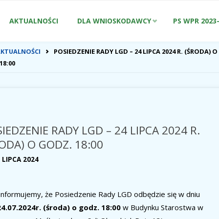
Przejdź
AKTUALNOŚCI
DLA WNIOSKODAWCY
PS WPR 2023
do
ONA
AKTUALNOŚCI
POSIEDZENIE RADY LGD – 24 LIPCA 2024 R. (ŚRODA) O
WNA
18:00
treści
IEDZENIE RADY LGD – 24 LIPCA 2024 R.
ODA) O GODZ. 18:00
 LIPCA 2024
Informujemy, że Posiedzenie Rady LGD odbędzie się w dniu
4.07.2024r. (środa) o godz. 18:00
w Budynku Starostwa w