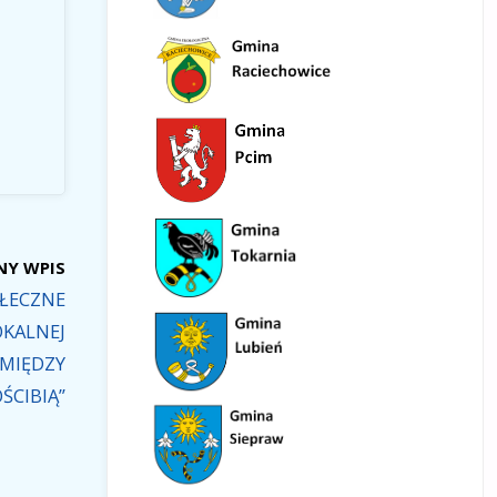
NY WPIS
ŁECZNE
OKALNEJ
„MIĘDZY
ŚCIBIĄ”