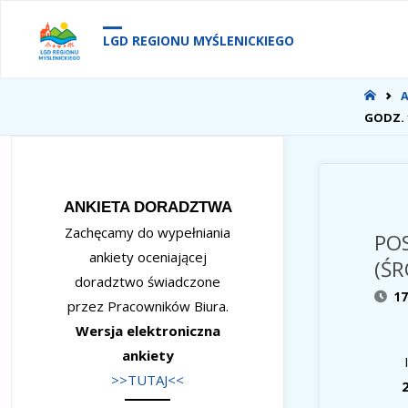
treści
LGD REGIONU MYŚLENICKIEGO
STR
GŁÓ
GODZ. 
ANKIETA DORADZTWA
Zachęcamy do wypełniania
POS
ankiety oceniającej
(ŚR
doradztwo świadczone
17
przez Pracowników Biura.
Wersja elektroniczna
ankiety
>>TUTAJ<<
2