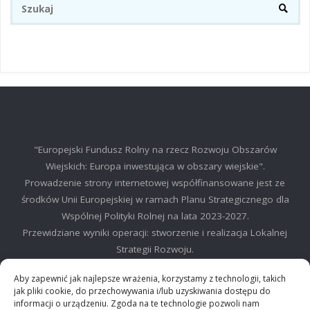
Sz
SZUKA
"Europejski Fundusz Rolny na rzecz Rozwoju Obszarów
Wiejskich: Europa inwestująca w obszary wiejskie".
Prowadzenie strony internetowej współfinansowane jest ze
środków Unii Europejskiej w ramach Planu Strategicznego dla
Wspólnej Polityki Rolnej na lata 2023-2027.
Przewidziane wyniki operacji: stworzenie i realizacja Lokalnej
Strategii Rozwoju.
©2025 LGD Regionu Myślenickiego
Aby zapewnić jak najlepsze wrażenia, korzystamy z technologii, takich
jak pliki cookie, do przechowywania i/lub uzyskiwania dostępu do
informacji o urządzeniu. Zgoda na te technologie pozwoli nam