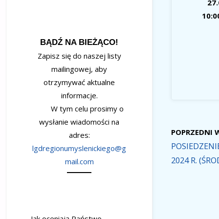
27.
10:0
BĄDŹ NA BIEŻĄCO!
Zapisz się do naszej listy
mailingowej, aby
otrzymywać aktualne
informacje.
W tym celu prosimy o
wysłanie wiadomości na
POPRZEDNI 
adres:
POSIEDZENI
lgdregionumyslenickiego@g
2024 R. (ŚRO
mail.com
Jak oceniają Państwo