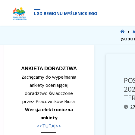
treści
LGD REGIONU MYŚLENICKIEGO
STR
GŁÓ
(SOBOT
ANKIETA DORADZTWA
Zachęcamy do wypełniania
POS
ankiety oceniającej
202
doradztwo świadczone
TE
przez Pracowników Biura.
2
Wersja elektroniczna
ankiety
>>TUTAJ<<