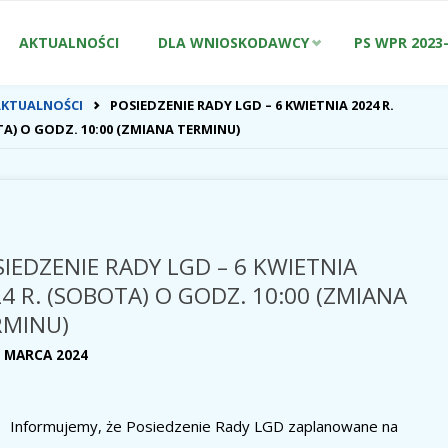
Przejdź
AKTUALNOŚCI
DLA WNIOSKODAWCY
PS WPR 2023
do
ONA
AKTUALNOŚCI
POSIEDZENIE RADY LGD – 6 KWIETNIA 2024 R.
WNA
A) O GODZ. 10:00 (ZMIANA TERMINU)
treści
IEDZENIE RADY LGD – 6 KWIETNIA
4 R. (SOBOTA) O GODZ. 10:00 (ZMIANA
RMINU)
7 MARCA 2024
Informujemy, że Posiedzenie Rady LGD zaplanowane na