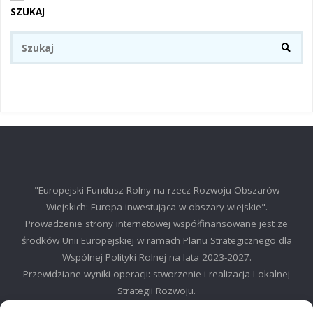
SZUKAJ
Sz
SZUKA
"Europejski Fundusz Rolny na rzecz Rozwoju Obszarów
Wiejskich: Europa inwestująca w obszary wiejskie".
Prowadzenie strony internetowej współfinansowane jest ze
środków Unii Europejskiej w ramach Planu Strategicznego dla
Wspólnej Polityki Rolnej na lata 2023-2027.
Przewidziane wyniki operacji: stworzenie i realizacja Lokalnej
Strategii Rozwoju.
©2025 LGD Regionu Myślenickiego