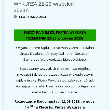
WYKURZA 22-23 wrzesień
2023r.
14 WRZEŚNIA 2023
PIESZY RAJD IM KS. PIOTRA WYKURZA
TRZEMEŚNIA 22-23 wrzesień 2023r.
Organizatorem rajdu jest Stowarzyszenie Lokalna
Grupa Działania „Między Dalinem i Gościbią” i
Samorząd Województwa Małopolskiego.
Zapraszamy wszystkich chętnych, szczególnie
młodzież i dzieci do uczestnictwa w dwudniowym
rajdzie im. ks. Piotra Wykurza po szlakach i górach
okalających parafię Trzemeśnia wraz z noclegiem w
namiotach na Suchej Polanie.
Rozpoczęcie Rajdu nastąpi 22.09.2023r. o godz.
00
14
na Placu ks. Piotra Wykurza w