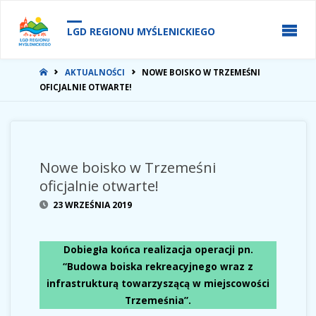
do
treści
LGD REGIONU MYŚLENICKIEGO
STRONA
AKTUALNOŚCI
NOWE BOISKO W TRZEMEŚNI
GŁÓWNA
OFICJALNIE OTWARTE!
Nowe boisko w Trzemeśni
oficjalnie otwarte!
23 WRZEŚNIA 2019
Dobiegła końca realizacja operacji pn.
“Budowa boiska rekreacyjnego wraz z
infrastrukturą towarzyszącą w miejscowości
Trzemeśnia”.