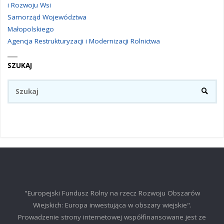
i Rozwoju Wsi
Samorząd Województwa
Małopolskiego
Agencja Restrukturyzacji i Modernizacji Rolnictwa
SZUKAJ
Sz
SZUKA
"Europejski Fundusz Rolny na rzecz Rozwoju Obszarów
Wiejskich: Europa inwestująca w obszary wiejskie".
Prowadzenie strony internetowej współfinansowane jest ze