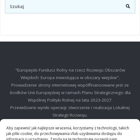
Sz
SZUKA
"Europejski Fundusz Rolny na rzecz Rozwoju Obszarów
Wiejskich: Europa inwestująca w obszary wiejskie".
Prowadzenie strony internetowej współfinansowane jest ze
środków Unii Europejskiej w ramach Planu Strategicznego dla
Wspólnej Polityki Rolnej na lata 2023-2027.
Przewidziane wyniki operacji: stworzenie i realizacja Lokalnej
Strategii Rozwoju.
©2025 LGD Regionu Myślenickiego
Aby zapewnić jak najlepsze wrażenia, korzystamy z technologii, takich
jak pliki cookie, do przechowywania i/lub uzyskiwania dostępu do
informacji o urządzeniu. Zgoda na te technologie pozwoli nam