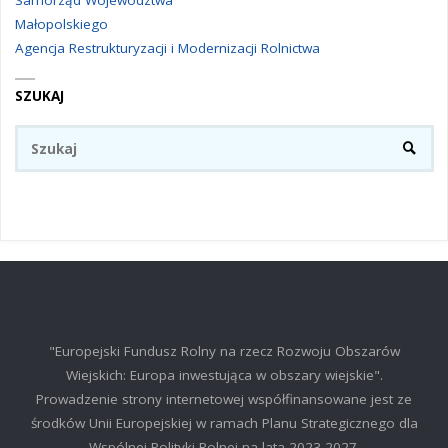
Małopolskiego
Agencja Restrukturyzacji i Modernizacji Rolnictwa
SZUKAJ
Sz
SZUKA
"Europejski Fundusz Rolny na rzecz Rozwoju Obszarów
Wiejskich: Europa inwestująca w obszary wiejskie".
Prowadzenie strony internetowej współfinansowane jest ze
środków Unii Europejskiej w ramach Planu Strategicznego dla
Wspólnej Polityki Rolnej na lata 2023-2027.