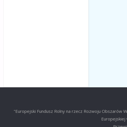
"Europejski Fundusz Rolny na rzecz Rozwoju Obszarów Wie
Europejskiej 
Przewid