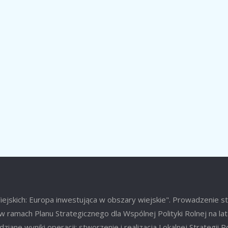
jskich: Europa inwestująca w obszary wiejskie". Prowadzenie s
w ramach Planu Strategicznego dla Wspólnej Polityki Rolnej na l
ziane wyniki operacji: stworzenie i realizacja Lokalnej Strategii 