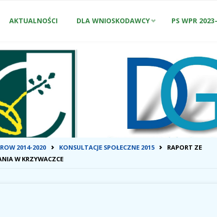
Przejdź
AKTUALNOŚCI
DLA WNIOSKODAWCY
PS WPR 2023
do
treści
ONA
ROW 2014-2020
KONSULTACJE SPOŁECZNE 2015
RAPORT ZE
WNA
ANIA W KRZYWACZCE