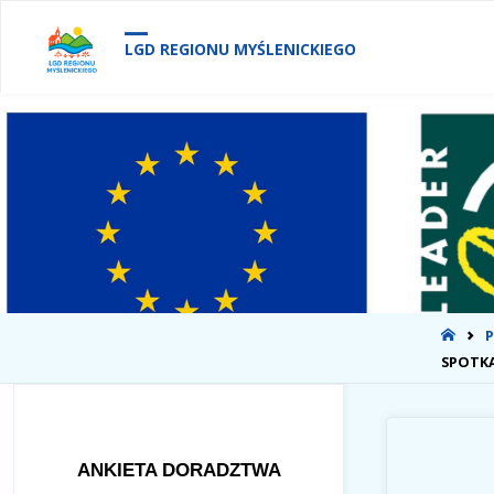
treści
LGD REGIONU MYŚLENICKIEGO
STR
P
GŁÓ
SPOTK
ANKIETA DORADZTWA