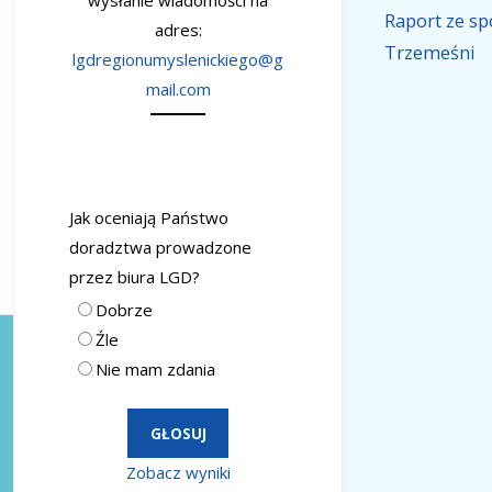
wysłanie wiadomości na
Raport ze sp
adres:
Trzemeśni
lgdregionumyslenickiego@g
mail.com
Jak oceniają Państwo
doradztwa prowadzone
przez biura LGD?
Dobrze
Źle
Nie mam zdania
Zobacz wyniki