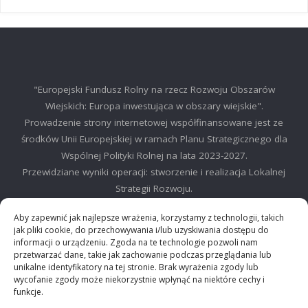
"Europejski Fundusz Rolny na rzecz Rozwoju Obszarów
Wiejskich: Europa inwestująca w obszary wiejskie".
Prowadzenie strony internetowej współfinansowane jest ze
środków Unii Europejskiej w ramach Planu Strategicznego dla
Wspólnej Polityki Rolnej na lata 2023-2027.
Przewidziane wyniki operacji: stworzenie i realizacja Lokalnej
Strategii Rozwoju.
©2025 LGD Regionu Myślenickiego
Aby zapewnić jak najlepsze wrażenia, korzystamy z technologii, takich
jak pliki cookie, do przechowywania i/lub uzyskiwania dostępu do
informacji o urządzeniu. Zgoda na te technologie pozwoli nam
przetwarzać dane, takie jak zachowanie podczas przeglądania lub
unikalne identyfikatory na tej stronie. Brak wyrażenia zgody lub
wycofanie zgody może niekorzystnie wpłynąć na niektóre cechy i
©2024 Stowarzyszenie Lokalna Grupa działania "Między Dalinem i
funkcje.
Gościbią"