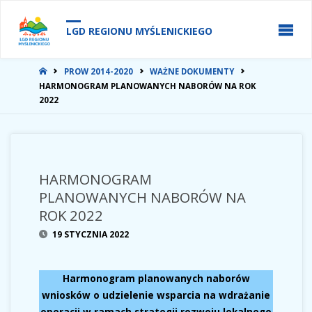
do
treści
LGD REGIONU MYŚLENICKIEGO
STRONA
PROW 2014-2020
WAŻNE DOKUMENTY
GŁÓWNA
HARMONOGRAM PLANOWANYCH NABORÓW NA ROK
2022
HARMONOGRAM
PLANOWANYCH NABORÓW NA
ROK 2022
19 STYCZNIA 2022
Harmonogram planowanych naborów
wniosków o udzielenie wsparcia na wdrażanie