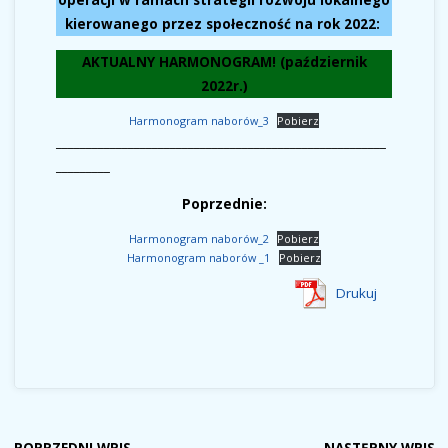
operacji w ramach strategii rozwoju lokalnego
kierowanego przez społeczność na rok 2022:
AKTUALNY HARMONOGRAM! (październik
2022r.)
Harmonogram naborów_3
Pobierz
_______________________________________________________
_________
Poprzednie:
Harmonogram naborów_2
Pobierz
Harmonogram naborów _1
Pobierz
Drukuj