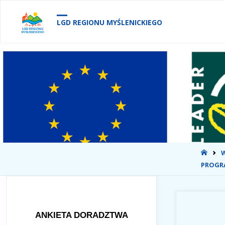
treści
LGD REGIONU MYŚLENICKIEGO
STR
GŁÓ
PROG
ANKIETA DORADZTWA