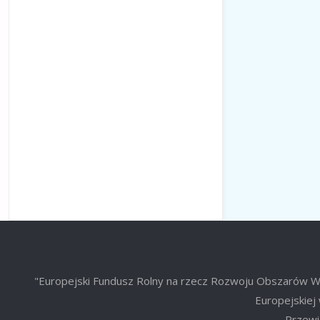
"Europejski Fundusz Rolny na rzecz Rozwoju Obszarów Wie
Europejskiej 
Przewid