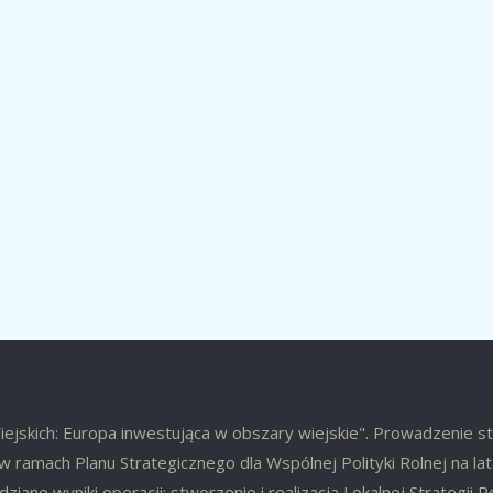
jskich: Europa inwestująca w obszary wiejskie". Prowadzenie s
w ramach Planu Strategicznego dla Wspólnej Polityki Rolnej na l
ziane wyniki operacji: stworzenie i realizacja Lokalnej Strategii 