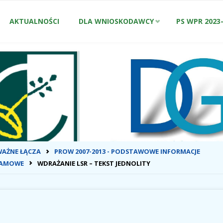
Przejdź
AKTUALNOŚCI
DLA WNIOSKODAWCY
PS WPR 2023
do
treści
ONA
WAŻNE ŁĄCZA
PROW 2007-2013 - PODSTAWOWE INFORMACJE
WNA
RAMOWE
WDRAŻANIE LSR – TEKST JEDNOLITY