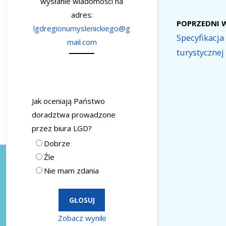
wysłanie wiadomości na
adres:
POPRZEDNI 
lgdregionumyslenickiego@g
Specyfikacj
mail.com
turystycznej
Jak oceniają Państwo
doradztwa prowadzone
przez biura LGD?
Dobrze
Źle
Nie mam zdania
Zobacz wyniki