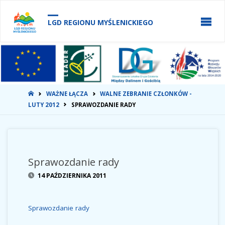
do
treści
LGD REGIONU MYŚLENICKIEGO
STRONA
WAŻNE ŁĄCZA
WALNE ZEBRANIE CZŁONKÓW -
GŁÓWNA
LUTY 2012
SPRAWOZDANIE RADY
Sprawozdanie rady
14 PAŹDZIERNIKA 2011
Sprawozdanie rady