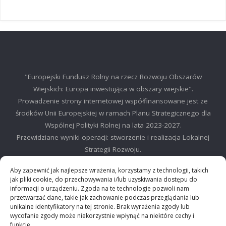
"Europejski Fundusz Rolny na rzecz Rozwoju Obszarów
Wiejskich: Europa inwestująca w obszary wiejskie".
Prowadzenie strony internetowej współfinansowane jest ze
środków Unii Europejskiej w ramach Planu Strategicznego dla
Wspólnej Polityki Rolnej na lata 2023-2027.
Przewidziane wyniki operacji: stworzenie i realizacja Lokalnej
Strategii Rozwoju.
©2025 LGD Regionu Myślenickiego
Aby zapewnić jak najlepsze wrażenia, korzystamy z technologii, takich
jak pliki cookie, do przechowywania i/lub uzyskiwania dostępu do
informacji o urządzeniu. Zgoda na te technologie pozwoli nam
przetwarzać dane, takie jak zachowanie podczas przeglądania lub
unikalne identyfikatory na tej stronie. Brak wyrażenia zgody lub
wycofanie zgody może niekorzystnie wpłynąć na niektóre cechy i
©2024 Stowarzyszenie Lokalna Grupa działania "Między Dalinem i
funkcje.