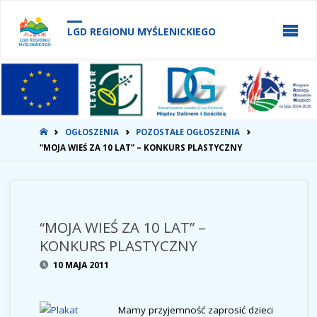
do
treści
LGD REGIONU MYŚLENICKIEGO
STRONA
OGŁOSZENIA
POZOSTAŁE OGŁOSZENIA
GŁÓWNA
“MOJA WIEŚ ZA 10 LAT” – KONKURS PLASTYCZNY
“MOJA WIEŚ ZA 10 LAT” –
KONKURS PLASTYCZNY
10 MAJA 2011
Mamy przyjemność zaprosić dzieci