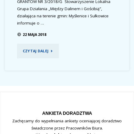
JEGO
GRANTÓW NR 3/2018/G Stowarzyszenie Lokalna
Grupa Działania „Między Dalinem i Gościbią”,
WALORÓW"
działająca na terenie gmin: Myślenice i Sułkowice
informuje o …
22 MAJA 2018
"OGŁOSZENIE
CZYTAJ DALEJ
NABORU
WNIOSKÓW
O
POWIERZENIE
GRANTÓW
ANKIETA DORADZTWA
Zachęcamy do wypełniania ankiety oceniającej doradztwo
NR
świadczone przez Pracowników Biura.