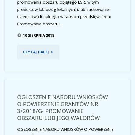
promowania obszaru objętego LSR, w tym
produktów lub usług lokalnych; i/lub zachowanie
dziedzictwa lokalnego w ramach przedsięwzięcia:
Promowanie obszaru …
10 SIERPNIA 2018
"WYNIKI
CZYTAJ DALEJ
NABORU
NR
3/2018/G-
OGŁOSZENIE NABORU WNIOSKÓW
PROMOWANIE
O POWIERZENIE GRANTÓW NR
3/2018/G- PROMOWANIE
OBSZARU
OBSZARU LUB JEGO WALORÓW
LUB
OGŁOSZENIE NABORU WNIOSKÓW O POWIERZENIE