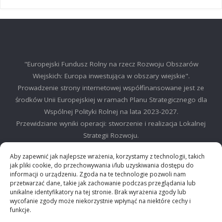
"Europejski Fundusz Rolny na rzecz Rozwoju Obszarów
Wiejskich: Europa inwestująca w obszary wiejskie".
Prowadzenie strony internetowej współfinansowane jest ze
środków Unii Europejskiej w ramach Planu Strategicznego dla
Wspólnej Polityki Rolnej na lata 2023-2027.
Przewidziane wyniki operacji: stworzenie i realizacja Lokalnej
Strategii Rozwoju.
©2025 LGD Regionu Myślenickiego
Aby zapewnić jak najlepsze wrażenia, korzystamy z technologii, takich
jak pliki cookie, do przechowywania i/lub uzyskiwania dostępu do
informacji o urządzeniu. Zgoda na te technologie pozwoli nam
przetwarzać dane, takie jak zachowanie podczas przeglądania lub
unikalne identyfikatory na tej stronie. Brak wyrażenia zgody lub
wycofanie zgody może niekorzystnie wpłynąć na niektóre cechy i
©2024 Stowarzyszenie Lokalna Grupa działania "Między Dalinem i
funkcje.
Gościbią"