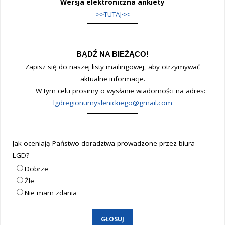
3/2018/G-
Wersja elektroniczna ankiety
>>TUTAJ<<
PROMOWANIE
OBSZARU
BĄDŹ NA BIEŻĄCO!
LUB
Zapisz się do naszej listy mailingowej, aby otrzymywać
aktualne informacje.
JEGO
W tym celu prosimy o wysłanie wiadomości na adres:
WALORÓW"
lgdregionumyslenickiego@gmail.com
Jak oceniają Państwo doradztwa prowadzone przez biura
LGD?
Dobrze
Źle
Nie mam zdania