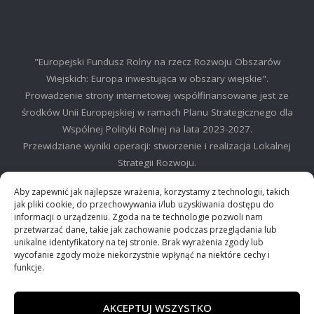
"Europejski Fundusz Rolny na rzecz Rozwoju Obszarów
Wiejskich: Europa inwestująca w obszary wiejskie".
Prowadzenie strony internetowej współfinansowane jest ze
środków Unii Europejskiej w ramach Planu Strategicznego dla
Wspólnej Polityki Rolnej na lata 2023-2027.
Przewidziane wyniki operacji: stworzenie i realizacja Lokalnej
Strategii Rozwoju.
©2025 LGD Regionu Myślenickiego
Aby zapewnić jak najlepsze wrażenia, korzystamy z technologii, takich
jak pliki cookie, do przechowywania i/lub uzyskiwania dostępu do
informacji o urządzeniu. Zgoda na te technologie pozwoli nam
przetwarzać dane, takie jak zachowanie podczas przeglądania lub
unikalne identyfikatory na tej stronie. Brak wyrażenia zgody lub
wycofanie zgody może niekorzystnie wpłynąć na niektóre cechy i
©2024 Stowarzyszenie Lokalna Grupa działania "Między Dalinem i
funkcje.
Gościbią"
AKCEPTUJ WSZYSTKO