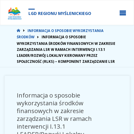
do
treści
LGD REGIONU MYŚLENICKIEGO
STRONA
INFORMACJA O SPOSOBIE WYKORZYSTANIA
GŁÓWNA
ŚRODKÓW
INFORMACJA O SPOSOBIE
WYKORZYSTANIA ŚRODKÓW FINANSOWYCH W ZAKRESIE
ZARZĄDZANIA LSR W RAMACH INTERWENCJI I.13.1
LEADER/ROZWÓJ LOKALNY KIEROWANY PRZEZ
SPOŁECZNOŚĆ (RLKS) – KOMPONENT ZARZĄDZANIE LSR
Informacja o sposobie
wykorzystania środków
finansowych w zakresie
zarządzania LSR w ramach
interwencji I.13.1
LEADER/Rozwój Lokalny