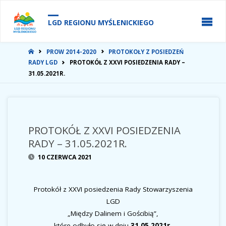
do
treści
LGD REGIONU MYŚLENICKIEGO
STRONA
PROW 2014-2020
PROTOKOŁY Z POSIEDZEŃ
GŁÓWNA
RADY LGD
PROTOKÓŁ Z XXVI POSIEDZENIA RADY –
31.05.2021R.
PROTOKÓŁ Z XXVI POSIEDZENIA
RADY – 31.05.2021R.
10 CZERWCA 2021
Protokół z XXVI posiedzenia Rady Stowarzyszenia
LGD
„Między Dalinem i Gościbią”,
które odbyło się w dniu
31.05.2021r.