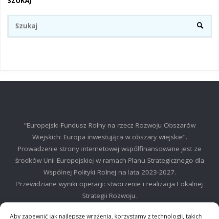
SZUKAJ
Sz
SZUKA
"Europejski Fundusz Rolny na rzecz Rozwoju Obszarów
Wiejskich: Europa inwestująca w obszary wiejskie".
Prowadzenie strony internetowej współfinansowane jest ze
środków Unii Europejskiej w ramach Planu Strategicznego dla
Wspólnej Polityki Rolnej na lata 2023-2027.
Przewidziane wyniki operacji: stworzenie i realizacja Lokalnej
Strategii Rozwoju.
©2025 LGD Regionu Myślenickiego
Aby zapewnić jak najlepsze wrażenia, korzystamy z technologii, takich