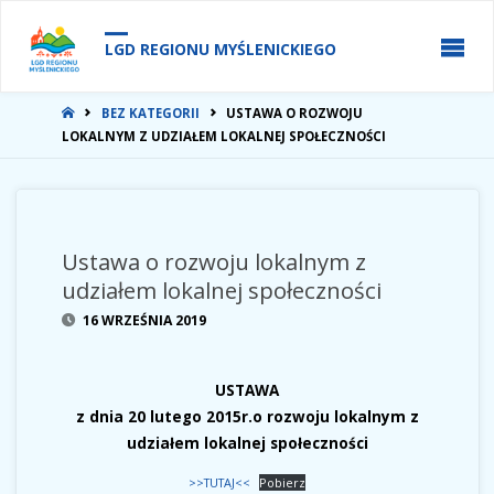
do
treści
LGD REGIONU MYŚLENICKIEGO
STRONA
BEZ KATEGORII
USTAWA O ROZWOJU
GŁÓWNA
LOKALNYM Z UDZIAŁEM LOKALNEJ SPOŁECZNOŚCI
Ustawa o rozwoju lokalnym z
udziałem lokalnej społeczności
16 WRZEŚNIA 2019
USTAWA
z dnia 20 lutego 2015r.o rozwoju lokalnym z
udziałem lokalnej społeczności
>>TUTAJ<<
Pobierz