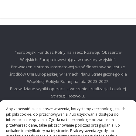
"Europejski Fundusz Rolny na rzecz Rozwoju Obszarów
Wiejskich: Europa inwestująca w obszary wiejskie".
Prowadzenie strony internetowej współfinansowane jest ze
środków Unii Europejskiej w ramach Planu Strategicznego dla
Wspólnej Polityki Rolnej na lata 2023-2027.
Przewidziane wyniki operacji: stworzenie i realizacja Lokalnej
Strategii Rozwoju.
©2025 LGD Regionu Myślenickiego
Aby zapewnić jak najlepsze wrażenia, korzystamy z technologii, takich
jak pliki cookie, do przechowywania i/lub uzyskiwania dostępu do
informacji o urządzeniu. Zgoda na te technologie pozwoli nam
przetwarzać dane, takie jak zachowanie podczas przeglądania lub
unikalne identyfikatory na tej stronie. Brak wyrażenia zgody lub